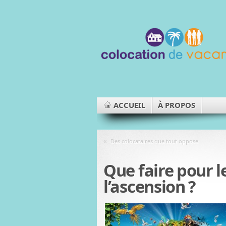
ACCUEIL
À PROPOS
«
Des colocataires que tout oppose
Que faire pour 
l’ascension ?