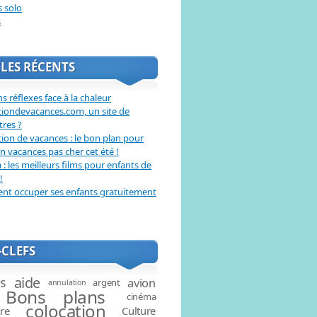
s solo
s
LES RÉCENTS
s réflexes face à la chaleur
tiondevacances.com, un site de
tres ?
ion de vacances : le bon plan pour
en vacances pas cher cet été !
: les meilleurs films pour enfants de
!
t occuper ses enfants gratuitement
CLEFS
aide
és
avion
argent
annulation
Bons plans
cinéma
colocation
ire
Culture