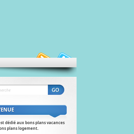
VENUE
est dédié aux bons plans vacances
ons plans logement.