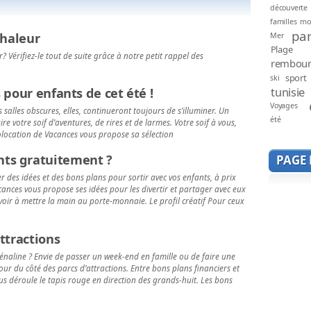
découverte
familles mo
par
chaleur
Mer
Plage
? Vérifiez-le tout de suite grâce à notre petit rappel des
rembou
sport
ski
tunisie
 pour enfants de cet été !
Voyages
les salles obscures, elles, continueront toujours de s’illuminer. Un
été
e votre soif d’aventures, de rires et de larmes. Votre soif à vous,
Colocation de Vacances vous propose sa sélection
ts gratuitement ?
PAGE
 des idées et des bons plans pour sortir avec vos enfants, à prix
cances vous propose ses idées pour les divertir et partager avec eux
ir à mettre la main au porte-monnaie. Le profil créatif Pour ceux
ttractions
rénaline ? Envie de passer un week-end en famille ou de faire une
 tour du côté des parcs d’attractions. Entre bons plans financiers et
us déroule le tapis rouge en direction des grands-huit. Les bons