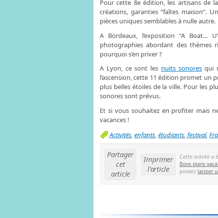
Pour cette 8e édition, les artisans de 
créations, garanties “faîtes maison”.
pièces uniques semblables à nulle autre.
A Bordeaux, l’exposition “A Boat…
photographies abordant des thèmes rich
pourquoi s’en priver ?
A Lyon, ce sont les
nuits sonores
qui r
l’ascension, cette 11 édition promet un
plus belles étoiles de la ville. Pour les p
sonores sont prévus.
Et si vous souhaitez en profiter mais 
vacances !
Activités
,
enfants
,
étudiants
,
festival
,
Fr
Partager
Cette entrée a 
Imprimer
cet
Bons plans vaca
l'article
pouvez
laisser 
article