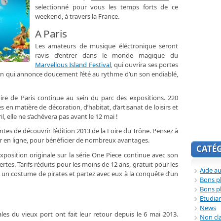
selectionné pour vous les temps forts de ce
weekend, à travers la France.
A Paris
Les amateurs de musique éléctronique seront
ravis d’entrer dans le monde magique du
Marvellous Island Festival
,
qui ouvrira ses portes
on qui annonce doucement l’été au rythme d’un son endiablé,
ire de Paris continue au sein du parc des expositions. 220
en matière de décoration, d’habitat, d’artisanat de loisirs et
, elle ne s’achévera pas avant le 12 mai !
ntes de découvrir l’édition 2013 de la Foire du Trône. Pensez à
rver en ligne, pour bénéficier de nombreux avantages.
CATÉ
xposition originale sur la série One Piece continue avec son
es. Tarifs réduits pour les moins de 12 ans, gratuit pour les
Aide au
c un costume de pirates et partez avec eux à la conquête d’un
Bons p
Bons p
Etudia
News
ales du vieux port ont fait leur retour depuis le 6 mai 2013.
Non cl