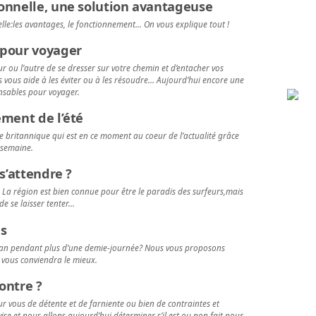
ionnelle, une solution avantageuse
elle:les avantages, le fonctionnement… On vous explique tout !
 pour voyager
ur ou l’autre de se dresser sur votre chemin et d’entacher vos
 vous aide à les éviter ou à les résoudre… Aujourd’hui encore une
ensables pour voyager.
ement de l’été
le britannique qui est en ce moment au coeur de l’actualité grâce
 semaine.
 s’attendre ?
. La région est bien connue pour être le paradis des surfeurs,mais
 de se laisser tenter…
s
cran pendant plus d’une demie-journée? Nous vous proposons
i vous conviendra le mieux.
ontre ?
r vous de détente et de farniente ou bien de contraintes et
ise et nous allons aujourd’hui déterminer s’il est ou non fait pour