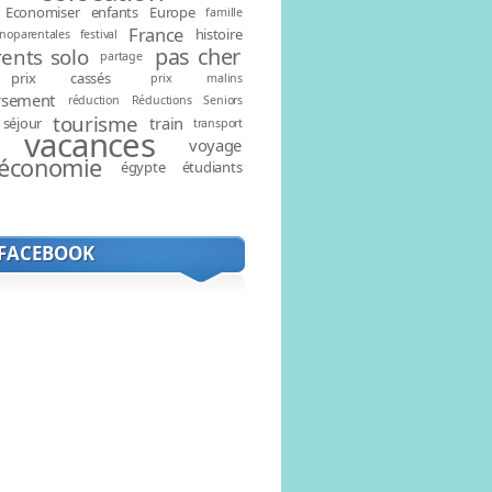
Economiser
enfants
Europe
famille
France
histoire
noparentales
festival
pas cher
ents solo
partage
prix cassés
prix malins
rsement
réduction
Réductions
Seniors
tourisme
train
séjour
transport
vacances
voyage
économie
égypte
étudiants
 FACEBOOK