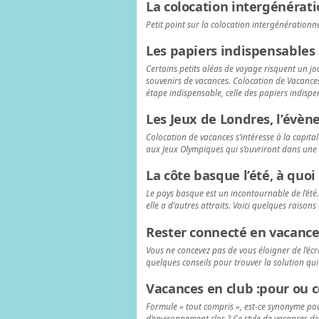
La colocation intergénérat
Petit point sur la colocation intergénérationn
Les papiers indispensables
Certains petits aléas de voyage risquent un jo
souvenirs de vacances. Colocation de Vacances
étape indispensable, celle des papiers indisp
Les Jeux de Londres, l’évèn
Colocation de vacances s’intéresse à la capita
aux Jeux Olympiques qui s’ouvriront dans une
La côte basque l’été, à quoi
Le pays basque est un incontournable de l’été
elle a d’autres attraits. Voici quelques raisons
Rester connecté en vacance
Vous ne concevez pas de vous éloigner de l’é
quelques conseils pour trouver la solution qu
Vacances en club :pour ou c
Formule « tout compris », est-ce synonyme pou
d’environnement clos ? Ce style de vacances div