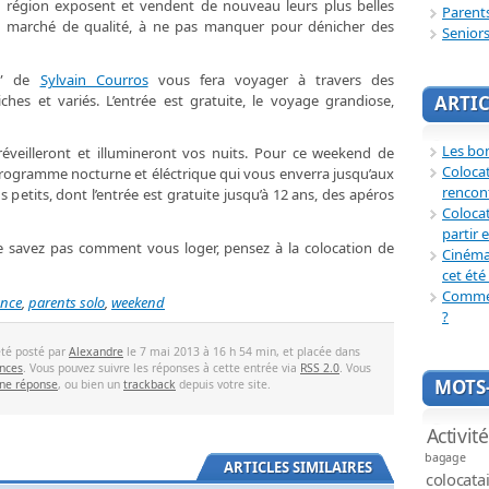
la région exposent et vendent de nouveau leurs plus belles
Parent
 Un marché de qualité, à ne pas manquer pour dénicher des
Senior
 U” de
Sylvain Courros
vous fera voyager à travers des
es et variés. L’entrée est gratuite, le voyage grandiose,
ARTIC
Les bon
éveilleront et illumineront vos nuits. Pour ce weekend de
Coloca
 programme nocturne et éléctrique qui vous enverra jusqu’aux
rencon
lus petits, dont l’entrée est gratuite jusqu’à 12 ans, des apéros
Colocat
partir 
ne savez pas comment vous loger, pensez à la colocation de
Cinéma 
cet été 
Commen
ance
,
parents solo
,
weekend
?
été posté par
Alexandre
le 7 mai 2013 à 16 h 54 min, et placée dans
nces
. Vous pouvez suivre les réponses à cette entrée via
RSS 2.0
. Vous
MOTS-
une réponse
, ou bien un
trackback
depuis votre site.
Activit
bagage
ARTICLES SIMILAIRES
colocata