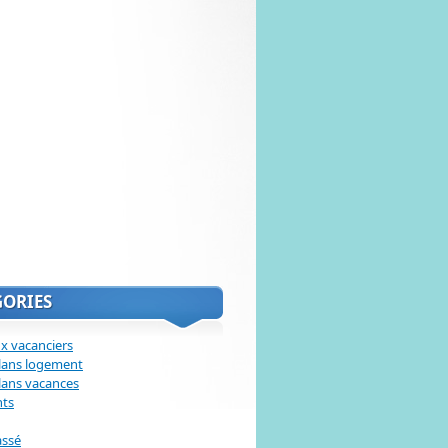
GORIES
x vacanciers
lans logement
lans vacances
nts
assé