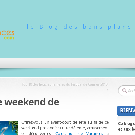
le Blog des bons plans
Top 10 des lieux éphémères du festival de Cannes 2013
»
le weekend de
BIEN
Offrez-vous un avant-goût de l’été au fil de ce
Ce blog 
week-end prolongé ! Entre détente, amusement
et aux b
et découvertes,
Colocation de Vacances
a