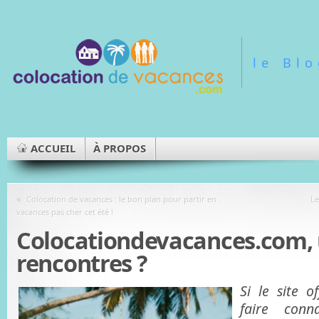
le Bl
ACCUEIL
À PROPOS
«
Colocation de vacances : le bon plan pour partir en
Le
vacances pas cher cet été !
Colocationdevacances.com, u
rencontres ?
Si le site of
faire conn