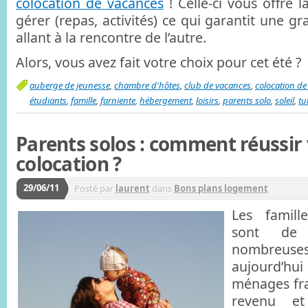
colocation de vacances
! Celle-ci vous offre l
gérer (repas, activités) ce qui garantit une gr
allant à la rencontre de l’autre.
Alors, vous avez fait votre choix pour cet été ?
auberge de jeunesse
,
chambre d'hôtes
,
club de vacances
,
colocation de
étudiants
,
famille
,
farniente
,
hébergement
,
loisirs
,
parents solo
,
soleil
,
tu
Parents solos : comment réussir
colocation ?
29/06/11
Posté par
laurent
dans
Bons plans logement
Les famill
sont de
nombreuse
aujourd’hu
ménages fra
revenu e