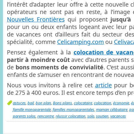
l’intérêt d’adapter leur offre à cette nouvelle c
opérateurs ne sont pas en reste, à l’image
Nouvelles Frontières
qui proposent
jusqu’à
pour un ou deux enfants logeant avec leur par
de vacances ont d’ailleurs fait du secteur de
spécialité, comme
Celicamping.com
ou
Celiva
Pensez également à la
colocation de vacan
partir à moindre coût
avec d’autres parents s
de
bons moments de convivialité
. C’est auss
enfants de s’amuser en rencontrant de nouvea
Nous vous invitons à relire cet
article
pour bé
de 275 à 400 euros. Il est encore temps d’en pro
astuces
,
bail
,
bon plan
,
Bons plans
,
colocataire
,
colocation
,
économie
,
é
famille monoparentale
,
familles monoparentales
,
maman célibataire
,
pa
parents solos
,
rencontre
,
réussir colocation
,
solo
,
soutien
,
vacances