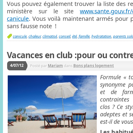
Vous pouvez également trouver la liste des
ministère sur le site
www.sante.gouv.fr/q
canicule
. Vous voilà maintenant armés pour 
sans fausse note !
canicule
,
chaleur
,
climatisé
,
conseil
,
été
,
famille
,
hydratation
,
parents sol
Vacances en club :pour ou contre
4/07/12
Posté par
Mariam
dans
Bons plans logement
Formule « to
synonyme po
et de far
contraintes
clos ? Ce st
adeptes et s
est-il de vou
Les habitué