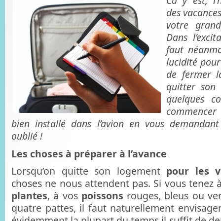
Ca y est, l
des vacances 
votre grand
Dans l’exci
faut néanmo
lucidité pou
de fermer l
quitter son 
quelques co
commencer à
bien installé dans l’avion en vous demandant 
oublié !
Les choses à préparer à l’avance
Lorsqu’on quitte son logement
pour les 
choses ne nous attendent pas. Si vous tenez à
plantes
, à vos
poissons
rouges, bleus ou ver
quatre pattes, il faut naturellement envisage
évidemment la plupart du temps il suffit de d