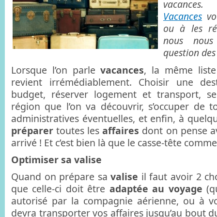
vacance
Vacances
vou
ou à les ré
nous nous
question des
Lorsque l’on parle
vacances
, la même liste
revient irrémédiablement. Choisir une des
budget, réserver logement et transport, se
région que l’on va découvrir, s’occuper de to
administratives éventuelles, et enfin, à quelq
préparer
toutes les
affaires
dont on pense av
arrivé ! Et c’est bien là que le casse-tête comm
Optimiser sa valise
Quand on prépare sa
valise
il faut avoir 2 cho
que celle-ci doit être
adaptée au voyage
(qu
autorisé par la compagnie aérienne, ou à vo
devra transporter vos affaires jusqu’au bout 