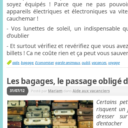
soyez équipés ! Parce que ne pas pouvoir
appareils électriques et électroniques va vit
cauchemar !
- Vos lunettes de soleil, un indispensable qu
d’oublier
- Et surtout vérifiez et revérifiez que vous ave
billets ! Ca ne coûte rien et ça peut vous sauver 
aide
,
bagage
,
Economiser
,
garde animaux
,
oubli
,
vacances
,
voyage
Les bagages, le passage obligé de
31/07/12
Posté par
Mariam
dans
Aide aux vacanciers
Certains pe
risquent un 
dresser su
d’entacher