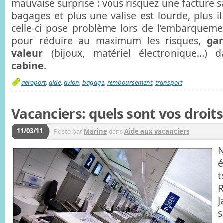
mauvaise surprise : vous risquez une facture 
bagages et plus une valise est lourde, plus i
celle-ci pose problème lors de l’embarquem
pour réduire au maximum les risques,
ga
valeur
(bijoux, matériel électronique…) 
cabine
.
aéroport
,
aide
,
avion
,
bagage
,
remboursement
,
transport
Vacanciers: quels sont vos droits
11/03/11
Posté par
Marine
dans
Aide aux vacanciers
N
é
t
R
s