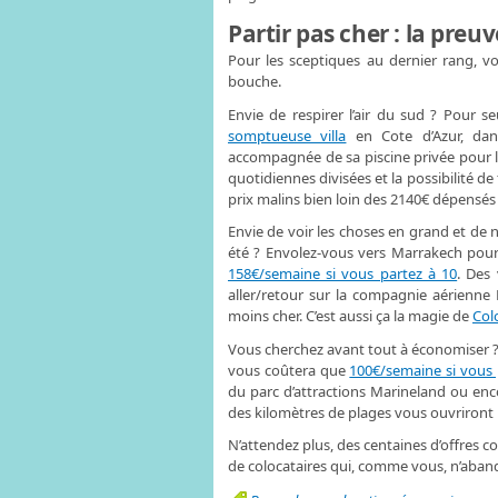
Partir pas cher : la preu
Pour les sceptiques au dernier rang, vo
bouche.
Envie de respirer l’air du sud ? Pour 
somptueuse villa
en Cote d’Azur, dans
accompagnée de sa piscine privée pour lé
quotidiennes divisées et la possibilité d
prix malins bien loin des 2140€ dépensés
Envie de voir les choses en grand et de 
été ? Envolez-vous vers Marrakech pour
158€/semaine si vous partez à 10
. Des 
aller/retour sur la compagnie aérienne R
moins cher. C’est aussi ça la magie de
Col
Vous cherchez avant tout à économiser 
vous coûtera que
100€/semaine si vous 
du parc d’attractions Marineland ou enc
des kilomètres de plages vous ouvriront l
N’attendez plus, des centaines d’offres co
de colocataires qui, comme vous, n’abando