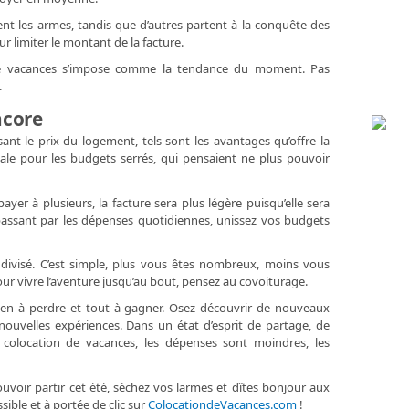
tent les armes, tandis que d’autres partent à la conquête des
ur limiter le montant de la facture.
 de vacances s’impose comme la tendance du moment. Pas
.
ncore
ant le prix du logement, tels sont les avantages qu’offre la
déale pour les budgets serrés, qui pensaient ne plus pouvoir
payer à plusieurs, la facture sera plus légère puisqu’elle sera
assant par les dépenses quotidiennes, unissez vos budgets
divisé. C’est simple, plus vous êtes nombreux, moins vous
pour vivre l’aventure jusqu’au bout, pensez au covoiturage.
rien à perdre et tout à gagner. Osez découvrir de nouveaux
 nouvelles expériences. Dans un état d’esprit de partage, de
 colocation de vacances, les dépenses sont moindres, les
uvoir partir cet été, séchez vos larmes et dîtes bonjour aux
sible et à portée de clic sur
ColocationdeVacances.com
!