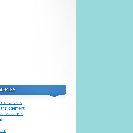
GORIES
x vacanciers
lans logement
lans vacances
nts
assé