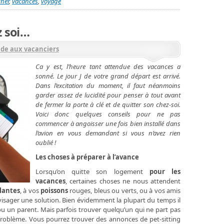
cher
,
vacances
,
voyage
z soi…
ide aux vacanciers
Ca y est, l’heure tant attendue des vacances a
sonné. Le jour J de votre grand départ est arrivé.
Dans l’excitation du moment, il faut néanmoins
garder assez de lucidité pour penser à tout avant
de fermer la porte à clé et de quitter son chez-soi.
Voici donc quelques conseils pour ne pas
commencer à angoisser une fois bien installé dans
l’avion en vous demandant si vous n’avez rien
oublié !
Les choses à préparer à l’avance
Lorsqu’on quitte son logement
pour les
vacances
, certaines choses ne nous attendent
lantes
, à vos
poissons
rouges, bleus ou verts, ou à vos amis
nvisager une solution. Bien évidemment la plupart du temps il
ou un parent. Mais parfois trouver quelqu’un qui ne part pas
roblème. Vous pourrez trouver des annonces de pet-sitting