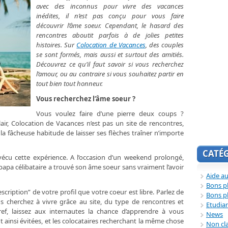
avec des inconnus pour vivre des vacances
inédites, il n’est pas conçu pour vous faire
découvrir l’âme soeur. Cependant, le hasard des
rencontres aboutit parfois à de jolies petites
histoires. Sur
Colocation de Vacances
, des couples
se sont formés, mais aussi et surtout des amitiés.
Découvrez ce qu’il faut savoir si vous recherchez
l’amour, ou au contraire si vous souhaitez partir en
tout bien tout honneur.
Vous recherchez l’âme soeur ?
Vous voulez faire d’une pierre deux coups ?
lair, Colocation de Vacances n’est pas un site de rencontres,
la fâcheuse habitude de laisser ses flèches traîner n’importe
CATÉ
vécu cette expérience. A l’occasion d’un weekend prolongé,
papa célibataire a trouvé son âme soeur sans vraiment l’avoir
Aide au
Bons p
escription” de votre profil que votre coeur est libre. Parlez de
Bons p
us cherchez à vivre grâce au site, du type de rencontres et
Etudia
Bref, laissez aux internautes la chance d’apprendre à vous
News
 ainsi évitées, et les colocataires recherchant la même chose
Non cl