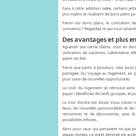
Face à cette addition salée, certains jet
prix malins et rivalisent de bons plans po
Parmi ces bons plans, la colocation
convaincu ? Regardez ce qui vous attend
Des avantages et plus e
Agrandir son cercle d’amis tout en divis
colocation de vacances. L’alternative i
partir cet été.
Parce que partir à plusieurs, c’est aussi 
partagée. Du voyage au logement, en p
pour saisir de nouvelles opportunités.
Le coût du logement se retrouve ainsi 
payez ! Bénéficiez de tarifs groupés, et 
Le mot d’ordre est d’oser. Vous n’avez 
lieux, de nouvelles personnalités et de
rencontres et de découvertes, avec la
possibilités infinies.
Alors pour ceux qui pensaient ne pas po
plages dorées. Le ticket d’entrée est acces