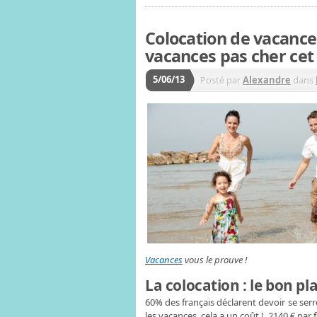
Colocation de vacances
vacances pas cher cet 
5/06/13
Posté par
Alexandre
dans
Vacances
vous le prouve !
La colocation : le bon p
60% des français déclarent devoir se serre
les vacances, cela a un coût ! 2140 € pa