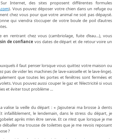
Sur Internet, des sites proposent différentes formules
.com
). Vous pouvez déposer votre chien dans un refuge ou
ctement chez vous pour que votre animal ne soit pas dépaysé.
nne qui viendra s’occuper de votre boule de poil d’autres
tes.
e en rentrant chez vous (cambriolage, fuite d’eau…), vous
isin de confiance
vos dates de départ et de retour voire un
 auxquels il faut penser lorsque vous quittez votre maison ou
pas de vider les machines (le lave-vaisselle et le lave-linge).
galement que toutes les portes et fenêtres sont fermées et
olets. Vous pouvez aussi couper le gaz et l’électricité si vous
es et éviter tout problème …
valise la veille du départ : « j’ajouterai ma brosse à dents
 infailliblement, le lendemain, dans le stress du départ, je
obelet après m’en être servie. Et ce n’est que lorsque je me
de déballer ma trousse de toilettes que je me revois reposant
hose ?