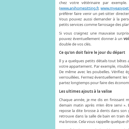
chez votre vétérinaire par exemple. 
(
www.anihomesitting.fr
,
www.myeasypet
préférer faire venir un pet-sitter dire
Vous pouvez aussi demander à la perso
petits services comme l’arrosage des plan
Si vous craignez une mauvaise surpris
pouvez éventuellement donner à un
vo
double de vos clés.
Ce qu’on doit faire le jour du départ
Il y a quelques petits détails tout bêtes
votre appartement. Par exemple, n’oubliez 
De même avec les poubelles. Vérifiez é
verrouillées. Fermez éventuellement les v
partez longtemps pour faire des économi
Les ultimes ajouts à la valise
Chaque année, je me dis en finissant ma 
demain matin après m’en être servi ». Et
repose la dite brosse à dents dans son g
retrouve dans la salle de bain en train 
ma brosse. Cela vous rappelle quelque c