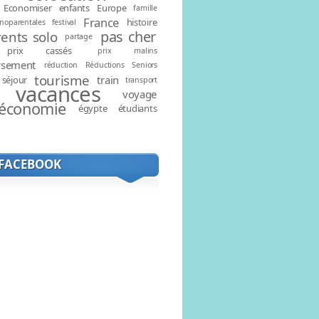
Economiser
enfants
Europe
famille
France
histoire
noparentales
festival
pas cher
ents solo
partage
prix cassés
prix malins
rsement
réduction
Réductions
Seniors
tourisme
train
séjour
transport
vacances
voyage
économie
égypte
étudiants
 FACEBOOK