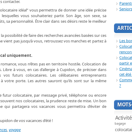
s contacter.
Parent
Senior
locataire idéal” vous permettra de donner une idée précise
lesquelles vous souhaiteriez partir. Son âge, son sexe, sa
ts, sa personnalité. Être clair dans ses désirs reste le meilleur
ARTIC
 la possibilité de faire des recherches avancées basées sur ces
Les bon
 ne vient pas jusqu’à vous, retroussez vos manches et partez à
Coloca
rencon
mical uniquement.
Colocat
partir 
romance, vous n’êtes pas en territoire hostile. Colocation de
Cinéma 
. Libre à vous, en cas d’allergie à Cupidon, de préciser dans
cet été 
 vos futurs colocataires. Les célibataires entreprenants
Commen
à votre porte. Les autres sauront qu’ils sont sur la même
?
 futur colocataire, par message privé, téléphone ou encore
it souvent nos colocataires, la prudence reste de mise. Un bon
MOTS-
e qui partagera vos vacances vous permettra d’éviter de
Activit
 Cupidon de vos vacances d’été !
bagage
colocata
nces
,
voyage