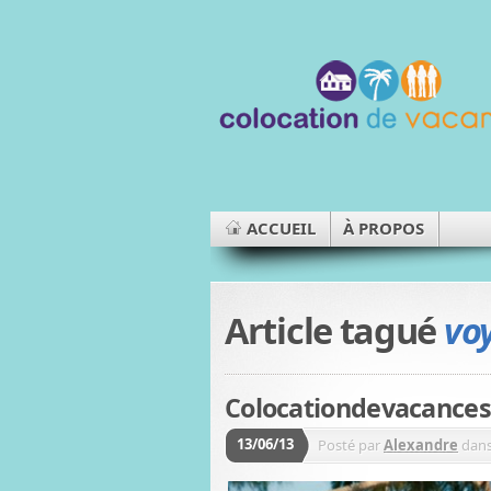
ACCUEIL
À PROPOS
Article tagué
vo
Colocationdevacances.
13/06/13
Posté par
Alexandre
dan