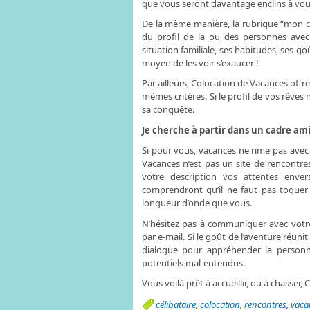
que vous seront davantage enclins à vou
De la même manière, la rubrique “mon co
du profil de la ou des personnes avec 
situation familiale, ses habitudes, ses goû
moyen de les voir s’exaucer !
Par ailleurs, Colocation de Vacances offre
mêmes critères. Si le profil de vos rêves
sa conquête.
Je cherche à partir dans un cadre a
Si pour vous, vacances ne rime pas avec 
Vacances n’est pas un site de rencontres
votre description vos attentes envers
comprendront qu’il ne faut pas toquer 
longueur d’onde que vous.
N’hésitez pas à communiquer avec votre
par e-mail. Si le goût de l’aventure réun
dialogue pour appréhender la personn
potentiels mal-entendus.
Vous voilà prêt à accueillir, ou à chasser,
célibataire
,
colocation
,
rencontres
,
vaca