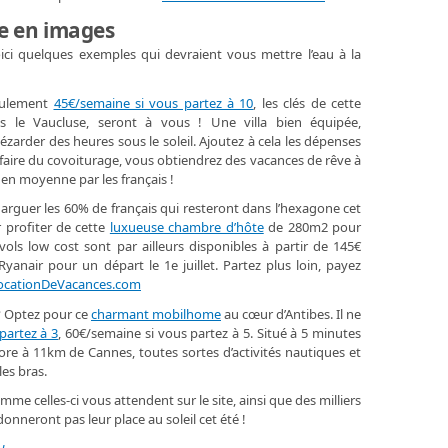
ve en images
ici quelques exemples qui devraient vous mettre l’eau à la
seulement
45€/semaine si vous partez à 10
, les clés de cette
 le Vaucluse, seront à vous ! Une villa bien équipée,
zarder des heures sous le soleil. Ajoutez à cela les dépenses
e faire du covoiturage, vous obtiendrez des vacances de rêve à
 en moyenne par les français !
narguer les 60% de français qui resteront dans l’hexagone cet
 profiter de cette
luxueuse chambre d’hôte
de 280m2 pour
vols low cost sont par ailleurs disponibles à partir de 145€
yanair pour un départ le 1e juillet. Partez plus loin, payez
ocationDeVacances.com
? Optez pour ce
charmant mobilhome
au cœur d’Antibes. Il ne
partez à 3
, 60€/semaine si vous partez à 5. Situé à 5 minutes
ore à 11km de Cannes, toutes sortes d’activités nautiques et
es bras.
mme celles-ci vous attendent sur le site, ainsi que des milliers
nneront pas leur place au soleil cet été !