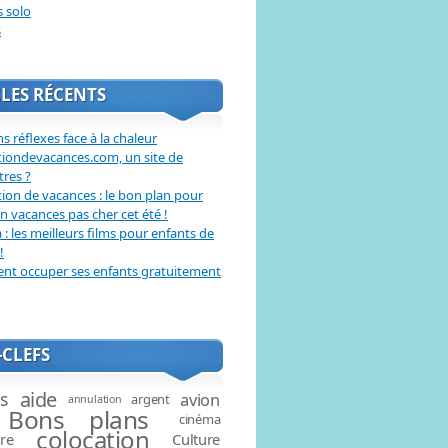
s solo
s
LES RÉCENTS
s réflexes face à la chaleur
tiondevacances.com, un site de
tres ?
ion de vacances : le bon plan pour
en vacances pas cher cet été !
: les meilleurs films pour enfants de
!
t occuper ses enfants gratuitement
CLEFS
aide
és
avion
argent
annulation
Bons plans
cinéma
colocation
ire
Culture