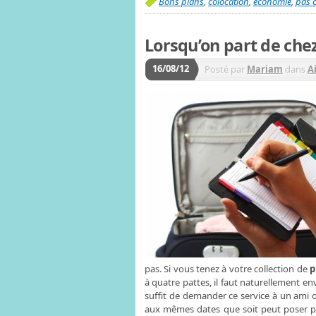
Bons plans
,
colocation
,
économie
,
pas 
Lorsqu’on part de che
16/08/12
Posté par
Mariam
dans
A
pas. Si vous tenez à votre collection de
p
à quatre pattes, il faut naturellement e
suffit de demander ce service à un ami 
aux mêmes dates que soit peut poser p