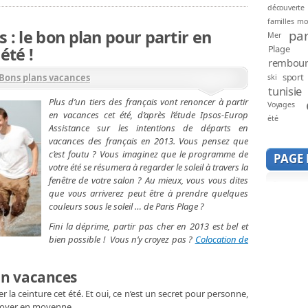
découverte
familles mo
 : le bon plan pour partir en
par
Mer
Plage
été !
rembou
sport
Bons plans vacances
ski
tunisie
Plus d’un tiers des français vont renoncer à partir
Voyages
en vacances cet été, d’après l’étude Ipsos-Europ
été
Assistance sur les intentions de départs en
vacances des français en 2013. Vous pensez que
c’est foutu ? Vous imaginez que le programme de
PAGE
votre été se résumera à regarder le soleil à travers la
fenêtre de votre salon ? Au mieux, vous vous dites
que vous arriverez peut être à prendre quelques
couleurs sous le soleil … de Paris Plage ?
Fini la déprime, partir pas cher en 2013 est bel et
bien possible ! Vous n’y croyez pas ?
Colocation de
lan vacances
r la ceinture cet été. Et oui, ce n’est un secret pour personne,
r foyer en moyenne.