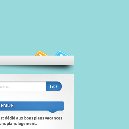
VENUE
est dédié aux bons plans vacances
ons plans logement.