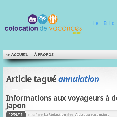
le Bl
ACCUEIL
À PROPOS
Article tagué
annulation
Informations aux voyageurs à d
Japon
16/03/11
Posté par
La Rédaction
dans
Aide aux vacanciers