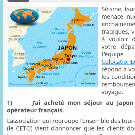
Séisme, tsu
menace nucl
enchainem
tragiques, 
à vouloir d
votre dépa
L’éq
Colocation
répond à vo
les conditi
rembours
voyage.
1) J’ai acheté mon séjour au Japon 
opérateur français.
L’association qui regroupe l’ensemble des tour
(le CETO) vient d’annoncer que les clients do