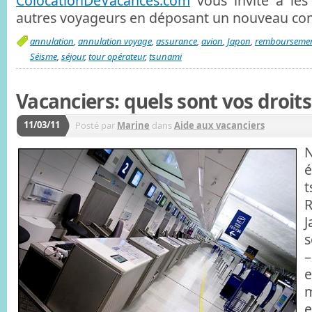
ColocationDeVacances.com
vous invite à les
autres voyageurs en déposant un nouveau co
annulation
,
annulation voyage
,
assurance
,
avion
,
Japon
,
rembourseme
Séisme
,
séjour
,
tour opérateur
,
tsunami
Vacanciers: quels sont vos droits
11/03/11
Posté par
Marine
dans
Aide aux vacanciers
N
é
t
R
s
–
e
m
e