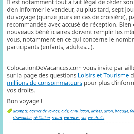
Il est notamment tout à fait légal de céder son
d’en informer le vendeur, au plus tard, sept jo
du voyage (quinze jours en cas de croisière), pa
recommandée avec accusé de réception. Bien 
nouveaux bénéficiaires doivent remplir les m
vous, notamment en ce qui concerne le nombre
participants (enfants, adultes…).
ColocationDeVacances.com vous invite par aill
sur la page des questions
Loisirs et Tourisme
d
millions de consommateurs
pour plus d’infor
vos droits.
Bon voyage !
acompte
,
agence de voyage
,
aide
,
annulation
,
arrhes
,
avion
,
bagage
,
fo
réservation
,
résiliation
,
retard
,
vacances
,
vol
,
vos droits