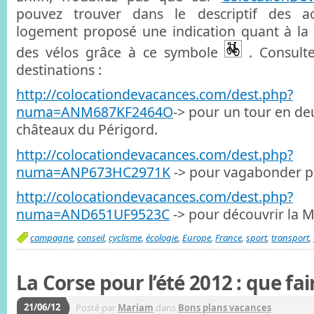
pouvez trouver dans le descriptif des ac
logement proposé une indication quant à la p
des vélos grâce à ce symbole
. Consult
destinations :
http://colocationdevacances.com/dest.php?
numa=ANM687KF2464O
-> pour un tour en de
châteaux du Périgord.
http://colocationdevacances.com/dest.php?
numa=ANP673HC2971K
-> pour vagabonder pr
http://colocationdevacances.com/dest.php?
numa=AND651UF9523C
-> pour découvrir la M
campagne
,
conseil
,
cyclisme
,
écologie
,
Europe
,
France
,
sport
,
transport
,
La Corse pour l’été 2012 : que fai
21/06/12
Posté par
Mariam
dans
Bons plans vacances