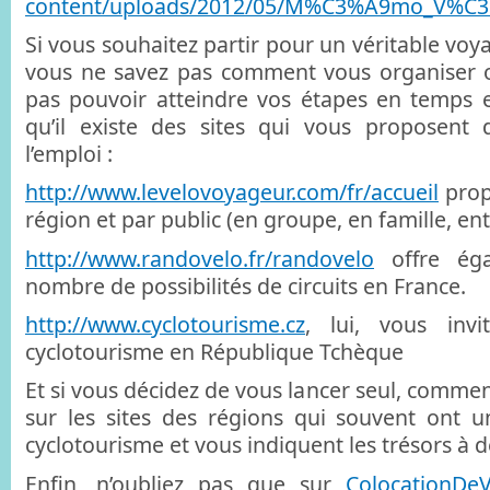
content/uploads/2012/05/M%C3%A9mo_V%C3
Si vous souhaitez partir pour un véritable voy
vous ne savez pas comment vous organiser 
pas pouvoir atteindre vos étapes en temps 
qu’il existe des sites qui vous proposent 
l’emploi :
http://www.levelovoyageur.com/fr/accueil
prop
région et par public (en groupe, en famille, en
http://www.randovelo.fr/randovelo
offre ég
nombre de possibilités de circuits en France.
http://www.cyclotourisme.cz
, lui, vous invi
cyclotourisme en République Tchèque
Et si vous décidez de vous lancer seul, commen
sur les sites des régions qui souvent ont 
cyclotourisme et vous indiquent les trésors à 
Enfin, n’oubliez pas que sur
ColocationDe