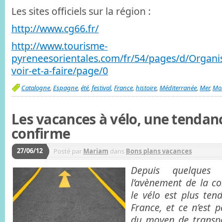
Les sites officiels sur la région :
http://www.cg66.fr/
http://www.tourisme-
pyreneesorientales.com/fr/54/pages/d/Organis
voir-et-a-faire/page/0
Catalogne
,
Espagne
,
été
,
festival
,
France
,
histoire
,
Méditerranée
,
Mer
,
Mo
Les vacances à vélo, une tendanc
confirme
27/06/12
Posté par
Mariam
dans
Bons plans vacances
Depuis quelques
l’avènement de la co
le vélo est plus te
France, et ce n’est p
du moyen de transpor