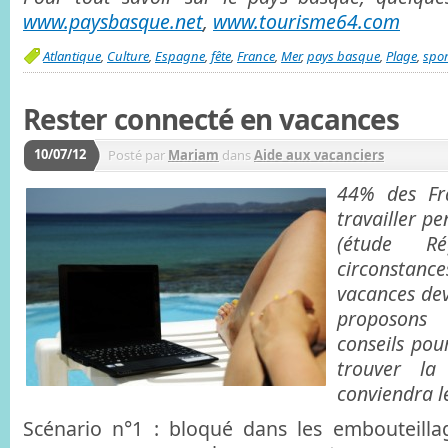
www.paysbasque.net
,
www.tourisme64.com
Atlantique
,
Culture
,
Espagne
,
fête
,
France
,
Mer
,
pays basque
,
Plage
,
spor
Rester connecté en vacances
10/07/12
Posté par
Mariam
dans
Aide aux vacanciers
44% des Fra
travailler p
(étude R
circonstance
vacances dev
proposon
conseils pou
trouver la
conviendra l
Scénario n°1 : bloqué dans les embouteillag