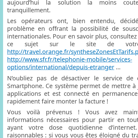
aujourd’hui la solution la moins cout
tranquillement.
Les opérateurs ont, bien entendu, déci
problème en offrant la possibilité de sous
internationales. Pour en savoir plus, consultez
ce sujet sur le site de votr
http://travel.orange.fr/syntheseZonesEtTarifs.
http://www.sfr.fr/telephonie-mobile/services-
options/international/depuis-etranger
…
N’oubliez pas de désactiver le service de
Smartphone. Ce système permet de mettre à j
applications et est connecté en permanence
rapidement faire monter la facture !
Vous voilà prévenus ! Vous avez maint
informations nécessaires pour partir en tou
ayant votre dose quotidienne d’internet.
raisonnables : si vous vous êtes éloigné du tr