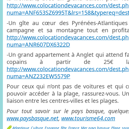
http://www.colocationdevacances.com/dest.ph
numa=ANF653SZ6995T&lrs=158&typereq=dest
-Un gîte au cœur des Pyrénées-Atlantiques
campagne et sa montagne tout en profitan
http://www.colocationdevacances.com/dest.ph
numa=ANR607DX6322D
-Un grand appartement à Anglet qui attend f
copains à partir de 25€ l
http://www.colocationdevacances.com/dest.ph
numa=ANZ232EW5579P
Pour ceux qui n’ont pas de voitures et qui 
pouvoir accéder à la plage, rassurez-vous. Un
liaison entre les centres-villes et les plages.
Pour tout savoir sur le pays basque, quelque
www.paysbasque.net
,
www.tourisme64.com
Atlantique
,
Culture
,
Espagne
,
fête
,
France
,
Mer
,
pays basque
,
Plage
,
spor