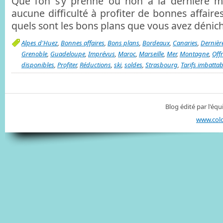
Que l’on s’y prenne ou non à la dernière m
aucune difficulté à profiter de bonnes affaires
quels sont les bons plans que vous avez dénic
Alpes d'Huez
,
Bonnes affaires
,
Bons plans
,
Bordeaux
,
Canaries
,
Dernièr
Grenoble
,
Guadeloupe
,
Imprévus
,
Maroc
,
Marseille
,
Mer
,
Montagne
,
Off
disponibles
,
Profiter
,
Réductions
,
ski
,
soldes
,
Strasbourg
,
Tarifs imbattab
Blog édité par l'é
www.col