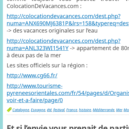
ColocationDeVacances.com :
http://colocationdevacances.com/dest.php?
numa=ANX690MJ6381P&lrs=158&typereq=dest
-> des vacances originales sur l’eau
http://colocationdevacances.com/dest.php?
numa=ANL323WI1541Y
-> appartement de 80m
à deux pas de la mer
Les sites officiels sur la région :
http://www.cg66.fr/
http://www.tourisme-
pyreneesorientales.com/fr/54/pages/d/Organis
voir-et-a-faire/page/0
Catalogne
,
Espagne
,
été
,
festival
,
France
,
histoire
,
Méditerranée
,
Mer
,
Mo
Et si l’envie vous prenait de part