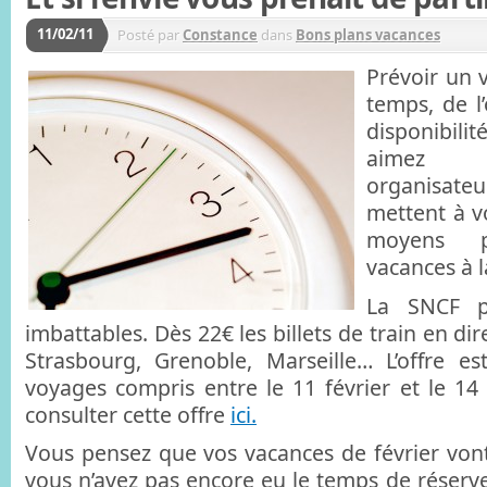
11/02/11
Posté par
Constance
dans
Bons plans vacances
Prévoir un 
temps, de l
disponibil
aimez l
organisat
mettent à v
moyens p
vacances à l
La SNCF p
imbattables. Dès 22€ les billets de train en di
Strasbourg, Grenoble, Marseille… L’offre e
voyages compris entre le 11 février et le 1
consulter cette offre
ici.
Vous pensez que vos vacances de février vont
vous n’avez pas encore eu le temps de réserve