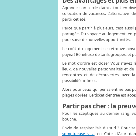
Des avantages et plus e
Agrandir son cercle d’amis tout en divis
colocation de vacances. L’alternative i
partir cet été.
Parce que partir à plusieurs, c’est aussi 
partagée. Du voyage au logement, en p
pour saisir de nouvelles opportunités.
Le coût du logement se retrouve ainsi 
payez ! Bénéficiez de tarifs groupés, et 
Le mot d’ordre est d’oser. Vous n’avez 
lieux, de nouvelles personnalités et de
rencontres et de découvertes, avec la
possibilités infinies.
Alors pour ceux qui pensaient ne pas po
plages dorées. Le ticket d’entrée est acces
Partir pas cher : la preu
Pour les sceptiques au dernier rang, vo
bouche.
Envie de respirer l’air du sud ? Pour 
somptueuse villa
en Cote d’Azur, dans