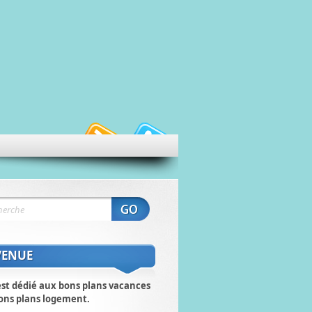
VENUE
est dédié aux bons plans vacances
ons plans logement.