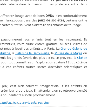
itable cabane dans la maison qui les protégera entre deux
. Affrontez l’orage avec de bons
DVDs
, bien confortablement
bien lancez-vous dans des
jeux de sociétés
, certains ont le
e cartes suffit souvent à distraire des enfants de tout âge.
 passionneront vos enfants tout en les instruisant. Ils
éférentiels, voire d’une entrée gratuite. Musées, visites de
stinées à l’éveil des enfants… A Paris, La
Grande Galerie de
ndustrie
, le
Palais de la Découverte
, le
Musée de la Magie
ou
rmis les grands favoris des plus petits. En province, la
Cité de
 pour tout connaître sur l’exploration spatiale ! Et du côté de
à vos enfants toutes sortes d’activités scientifiques et
 prix, c’est bien souvent l’imagination. Et les enfants en
 créer leur propre jeux. En attendant, on se retrouve bientôt
lms pour enfants à sortir prochainement.
gination
,
jeux
,
parents solo
,
pas cher