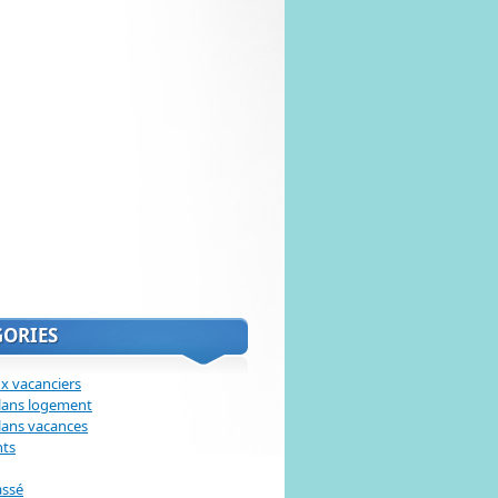
GORIES
x vacanciers
lans logement
lans vacances
nts
assé