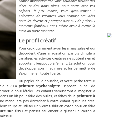
Famille monoparentale, vous souhaitez trouver des
idées et des bons plans pour sortir avec vos
enfants, à prix malins, voire gratuitement ?
Colocation de Vacances vous propose ses idées
pour les divertir et partager avec eux de précieux
moments familiaux, sans même avoir à mettre la
main au porte-monnaie.
Le profil créatif
Pour ceux qui aiment avoir les mains sales et qui
débordent d’une imagination parfois difficile à
canaliser, les activités créatives ne coûtent rien et
apportent beaucoup à l’enfant. La solution pour
développer son imaginaire et lui permettre de
s’exprimer en toute liberté.
Du papier, de la gouache, et votre petite terreur
udique ? La
peinture
psychanalyste
. Déposez un peu de
fermez-là pour l’étaler. Les enfants s’amuseront à imaginer la
 dans un kit pour faire des bulles, et faîtes de la
peinture à
i ne manquera pas d’arracher à votre enfant quelques rires.
eux coups et utiliser un vieux t-shirt en coton pour en faire
ure sur tissu
et pensez seulement à glisser un carton à
paisseur.