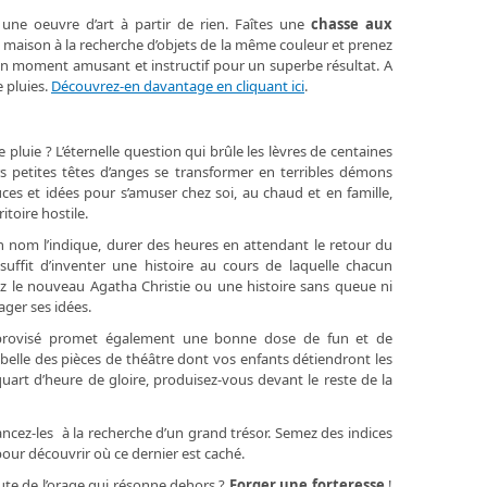
une oeuvre d’art à partir de rien. Faîtes une
chasse aux
a maison à la recherche d’objets de la même couleur et prenez
Un moment amusant et instructif pour un superbe résultat. A
 pluies.
Découvrez-en davantage en cliquant ici
.
luie ? L’éternelle question qui brûle les lèvres de centaines
urs petites têtes d’anges se transformer en terribles démons
ces et idées pour s’amuser chez soi, au chaud et en famille,
toire hostile.
nom l’indique, durer des heures en attendant le retour du
suffit d’inventer une histoire au cours de laquelle chacun
vez le nouveau Agatha Christie ou une histoire sans queue ni
tager ses idées.
rovisé promet également une bonne dose de fun et de
 belle des pièces de théâtre dont vos enfants détiendront les
 quart d’heure de gloire, produisez-vous devant le reste de la
ancez-les à la recherche d’un grand trésor. Semez des indices
our découvrir où ce dernier est caché.
oute de l’orage qui résonne dehors ?
Forger une forteresse
!