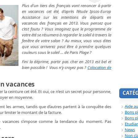
Plus d’un tiers des français vont renoncer à partir
en vacances cet été, d’après l’étude Ipsos-Europ
Assistance sur les intentions de départs en
vacances des français en 2013. Vous pensez que
c’est foutu ? Vous imaginez que le programme de
votre été se résumera à regarder le soleil à travers la
fenêtre de votre salon ? Au mieux, vous vous dites
que vous arriverez peut être à prendre quelques
couleurs sous le soleil … de Paris Plage ?
Fini la déprime, partir pas cher en 2013 est bel et
bien possible ! Vous n’y croyez pas ?
Colocation de
lan vacances
r la ceinture cet été. Et oui, ce n’est un secret pour personne,
CATÉ
r foyer en moyenne.
Aide au
tent les armes, tandis que d’autres partent à la conquête des
Bons p
ur limiter le montant de la facture.
Bons p
 de vacances s’impose comme la tendance du moment. Pas
Etudia
.
News
Non cl