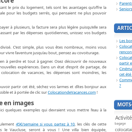
ncore
Parent
ant le prix du logement, tels sont les avantages qu’offre la
Senior
déale pour les budgets serrés, qui pensaient ne plus pouvoir
payer à plusieurs, la facture sera plus légère puisqu’elle sera
ARTIC
assant par les dépenses quotidiennes, unissez vos budgets
Les bon
Coloca
divisé. C’est simple, plus vous êtes nombreux, moins vous
rencon
pour vivre l’aventure jusqu’au bout, pensez au covoiturage.
Colocat
rien à perdre et tout à gagner. Osez découvrir de nouveaux
partir 
 nouvelles expériences. Dans un état d’esprit de partage, de
Cinéma 
 colocation de vacances, les dépenses sont moindres, les
cet été 
Commen
?
uvoir partir cet été, séchez vos larmes et dîtes bonjour aux
sible et à portée de clic sur
ColocationdeVacances.com
!
ve en images
MOTS-
ici quelques exemples qui devraient vous mettre l’eau à la
Activit
seulement
45€/semaine si vous partez à 10
, les clés de cette
bagage
colocata
 le Vaucluse, seront à vous ! Une villa bien équipée,