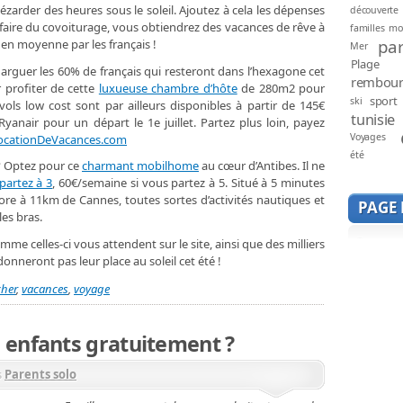
zarder des heures sous le soleil. Ajoutez à cela les dépenses
découverte
e faire du covoiturage, vous obtiendrez des vacances de rêve à
familles mo
par
 en moyenne par les français !
Mer
Plage
narguer les 60% de français qui resteront dans l’hexagone cet
rembou
 profiter de cette
luxueuse chambre d’hôte
de 280m2 pour
sport
ski
vols low cost sont par ailleurs disponibles à partir de 145€
tunisie
yanair pour un départ le 1e juillet. Partez plus loin, payez
Voyages
ocationDeVacances.com
été
? Optez pour ce
charmant mobilhome
au cœur d’Antibes. Il ne
partez à 3
, 60€/semaine si vous partez à 5. Situé à 5 minutes
ore à 11km de Cannes, toutes sortes d’activités nautiques et
PAGE
es bras.
mme celles-ci vous attendent sur le site, ainsi que des milliers
nneront pas leur place au soleil cet été !
cher
,
vacances
,
voyage
enfants gratuitement ?
s
Parents solo