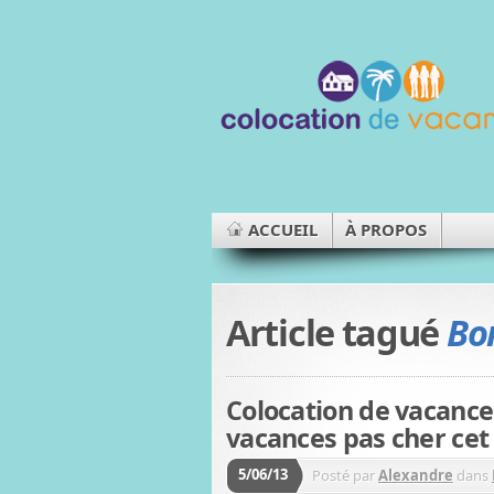
ACCUEIL
À PROPOS
Article tagué
Bo
Colocation de vacances
vacances pas cher cet 
5/06/13
Posté par
Alexandre
dans