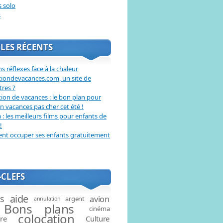
s solo
s
LES RÉCENTS
s réflexes face à la chaleur
tiondevacances.com, un site de
tres ?
ion de vacances : le bon plan pour
en vacances pas cher cet été !
: les meilleurs films pour enfants de
!
t occuper ses enfants gratuitement
CLEFS
aide
és
avion
argent
annulation
Bons plans
cinéma
colocation
ire
Culture