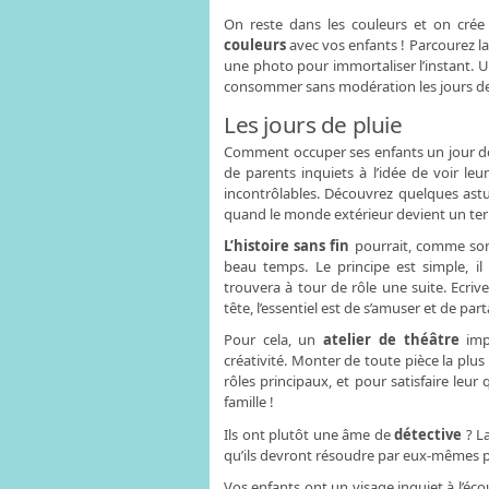
On reste dans les couleurs et on crée 
couleurs
avec vos enfants ! Parcourez l
une photo pour immortaliser l’instant. 
consommer sans modération les jours de
Les jours de pluie
Comment occuper ses enfants un jour de p
de parents inquiets à l’idée de voir le
incontrôlables. Découvrez quelques astu
quand le monde extérieur devient un terri
L’histoire sans fin
pourrait, comme son 
beau temps. Le principe est simple, il 
trouvera à tour de rôle une suite. Ecri
tête, l’essentiel est de s’amuser et de par
Pour cela, un
atelier de théâtre
imp
créativité. Monter de toute pièce la plus
rôles principaux, et pour satisfaire leur
famille !
Ils ont plutôt une
âme de
détective
? L
qu’ils devront résoudre par eux-mêmes p
Vos enfants ont un visage inquiet à l’éc