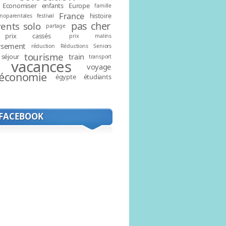
Economiser
enfants
Europe
famille
France
histoire
noparentales
festival
pas cher
ents solo
partage
prix cassés
prix malins
rsement
réduction
Réductions
Seniors
tourisme
train
séjour
transport
vacances
voyage
économie
égypte
étudiants
 FACEBOOK