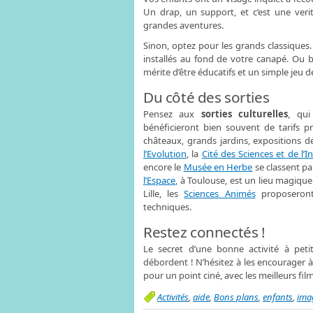
Un drap, un support, et c’est une ver
grandes aventures.
Sinon, optez pour les grands classiques
installés au fond de votre canapé. Ou 
mérite d’être éducatifs et un simple jeu d
Du côté des sorties
Pensez aux
sorties culturelles
, qui
bénéficieront bien souvent de tarifs pr
châteaux, grands jardins, expositions de
l’Evolution
, la
Cité des Sciences et de l’I
encore le
Musée en Herbe
se classent pa
l’Espace
, à Toulouse, est un lieu magique
Lille, les
Sciences Animés
proposeront 
techniques.
Restez connectés !
Le secret d’une bonne activité à petit
débordent ! N’hésitez à les encourager à
pour un point ciné, avec les meilleurs fi
Activités
,
aide
,
Bons plans
,
enfants
,
ima