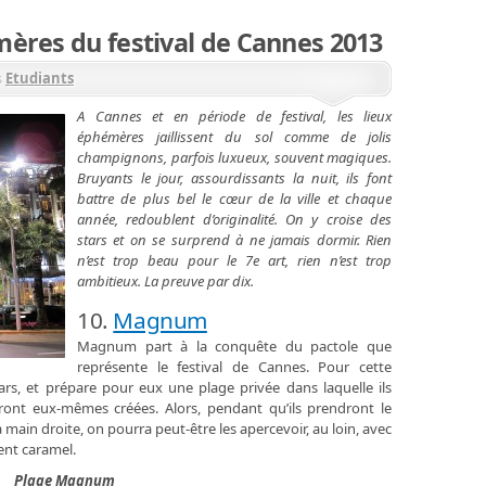
mères du festival de Cannes 2013
s
Etudiants
A Cannes et en période de festival, les lieux
éphémères jaillissent du sol comme de jolis
champignons, parfois luxueux, souvent magiques.
Bruyants le jour, assourdissants la nuit, ils font
battre de plus bel le cœur de la ville et chaque
année, redoublent d’originalité. On y croise des
stars et on se surprend à ne jamais dormir. Rien
n’est trop beau pour le 7e art, rien n’est trop
ambitieux. La preuve par dix.
10.
Magnum
Magnum part à la conquête du pactole que
représente le festival de Cannes. Pour cette
tars, et prépare pour eux une plage privée dans laquelle ils
ront eux-mêmes créées. Alors, pendant qu’ils prendront le
a main droite, on pourra peut-être les apercevoir, au loin, avec
nt caramel.
Plage Magnum