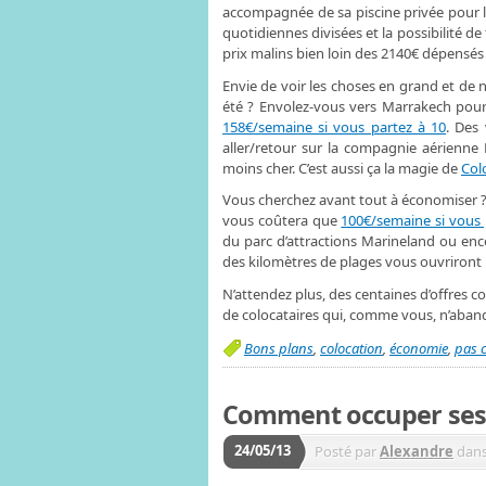
accompagnée de sa piscine privée pour lé
quotidiennes divisées et la possibilité d
prix malins bien loin des 2140€ dépensés
Envie de voir les choses en grand et de 
été ? Envolez-vous vers Marrakech pour
158€/semaine si vous partez à 10
. Des 
aller/retour sur la compagnie aérienne R
moins cher. C’est aussi ça la magie de
Col
Vous cherchez avant tout à économiser 
vous coûtera que
100€/semaine si vous 
du parc d’attractions Marineland ou enc
des kilomètres de plages vous ouvriront l
N’attendez plus, des centaines d’offres co
de colocataires qui, comme vous, n’abando
Bons plans
,
colocation
,
économie
,
pas 
Comment occuper ses 
24/05/13
Posté par
Alexandre
dan