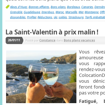
Alpes d'Huez
,
Bonnes affaires
,
Bons plans
,
Bordeaux
,
Canaries
,
Dernièr
Grenoble
,
Guadeloupe
,
Imprévus
,
Maroc
,
Marseille
,
Mer
,
Montagne
,
Off
disponibles
,
Profiter
,
Réductions
,
ski
,
soldes
,
Strasbourg
,
Tarifs imbattab
La Saint-Valentin à prix malin !
26/01/11
Posté par
Constance
dans
Bons plans vacances
Vous rêve
amoureuse
vous rapp
rendez-v
Colocation
vous dénic
feront fond
pas votre p
Fatigué,