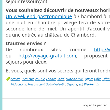
séjour ressourçant.
Vous souhaitez découvrir de nouveaux hori
Un week-end gastronomique
à Chambord à 1
une nuit en chambre privilège fera de votre
seconde lune de miel. Un apéritif d’accueil v
qu’une entrée au château de Chambord.
D’autres envies ?
De nombreux sites, comme
http:/
ou
http://voyage-gratuit.com
, proposent 
séjours pour deux.
Et vous, quels sont vos secrets qui feront fond
Activité
,
Bien-être
,
couple
,
Fondre
,
Idéal
,
Lune de miel
,
Offert
,
Offre
,
Offre
Réductions
,
Ressourçant
,
Saint-Valentin
,
Séjours
,
ski
,
Week-ends
Blog édité par l'é