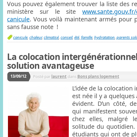
Vous pouvez également trouver la liste des
ministère sur le site
www.sante.gouv.fr/q
canicule
. Vous voilà maintenant armés pour 
sans fausse note !
canicule
,
chaleur
,
climatisé
,
conseil
,
été
,
famille
,
hydratation
,
parents sol
La colocation intergénérationnel
solution avantageuse
13/09/12
Posté par
laurent
dans
Bons plans logement
L’idée de la colocation
est née il y a quelques
évident. D’un côté, d
qui manifestent souven
chez elles, malgré le
solitude du quotidien. 
étudiants qui ont de p