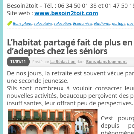
Besoin2toit – Tél. : 06 34 50 01 38 et 01 47 50 1
Site web :
www.besoin2toit.com
Bons plans
,
colocataire
,
colocation
,
Economiser
,
étudiants
,
partage
,
pas
L’habitat partagé fait de plus en
d’adeptes chez les séniors
11/01/11
Posté par
La Rédaction
dans
Bons plans logement
De nos jours, la retraite est souvent vécue p
une seconde jeunesse.
S’ils sont nombreux à vouloir consacrer le
nouvelles activités, beaucoup perçoivent des p
insuffisantes, leur offrant peu de perspectives.
C’est pour
depuis p
phénomène