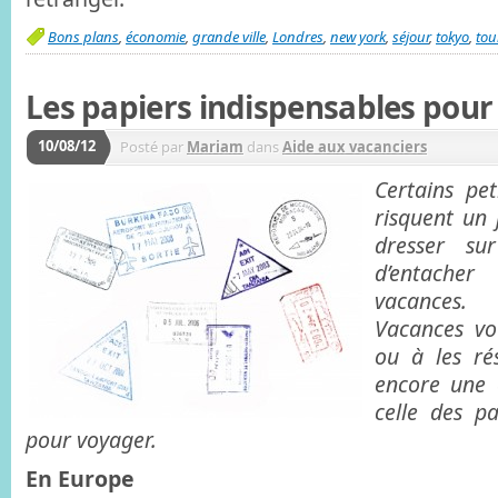
Bons plans
,
économie
,
grande ville
,
Londres
,
new york
,
séjour
,
tokyo
,
tou
Les papiers indispensables pour
10/08/12
Posté par
Mariam
dans
Aide aux vacanciers
Certains pe
risquent un 
dresser su
d’entacher
vacances
Vacances vo
ou à les ré
encore une 
celle des pa
pour voyager.
En Europe