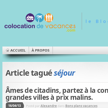
le Bl
ACCUEIL
À PROPOS
Article tagué
séjour
Âmes de citadins, partez à la co
grandes villes à prix malins.
16/04/13
Posté par
Alexandre
dans
Bons plans vacances