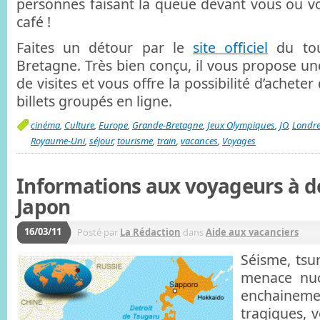
personnes faisant la queue devant vous ou v
café !
Faites un détour par le
site officiel
du tou
Bretagne. Très bien conçu, il vous propose une 
de visites et vous offre la possibilité d’acheter
billets groupés en ligne.
cinéma
,
Culture
,
Europe
,
Grande-Bretagne
,
Jeux Olympiques
,
JO
,
Londr
Royaume-Uni
,
séjour
,
tourisme
,
train
,
vacances
,
Voyages
Informations aux voyageurs à d
Japon
16/03/11
Posté par
La Rédaction
dans
Aide aux vacanciers
Séisme, tsu
menace nucl
enchainem
tragiques, 