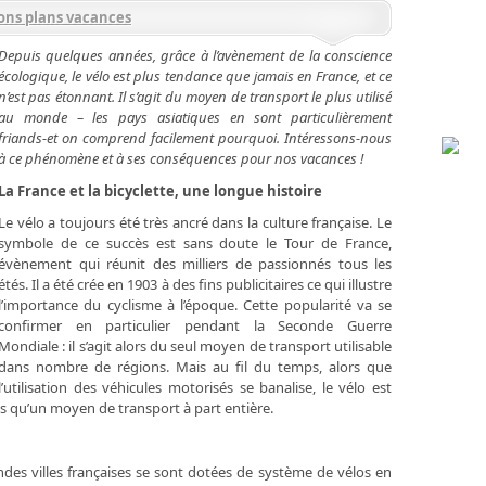
ons plans vacances
Depuis quelques années, grâce à l’avènement de la conscience
écologique, le vélo est plus tendance que jamais en France, et ce
n’est pas étonnant. Il s’agit du moyen de transport le plus utilisé
au monde – les pays asiatiques en sont particulièrement
friands-et on comprend facilement pourquoi. Intéressons-nous
à ce phénomène et à ses conséquences pour nos vacances !
La France et la bicyclette, une longue histoire
Le vélo a toujours été très ancré dans la culture française. Le
symbole de ce succès est sans doute le Tour de France,
évènement qui réunit des milliers de passionnés tous les
étés. Il a été crée en 1903 à des fins publicitaires ce qui illustre
l’importance du cyclisme à l’époque. Cette popularité va se
confirmer en particulier pendant la Seconde Guerre
Mondiale : il s’agit alors du seul moyen de transport utilisable
dans nombre de régions. Mais au fil du temps, alors que
l’utilisation des véhicules motorisés se banalise, le vélo est
us qu’un moyen de transport à part entière.
es villes françaises se sont dotées de système de vélos en