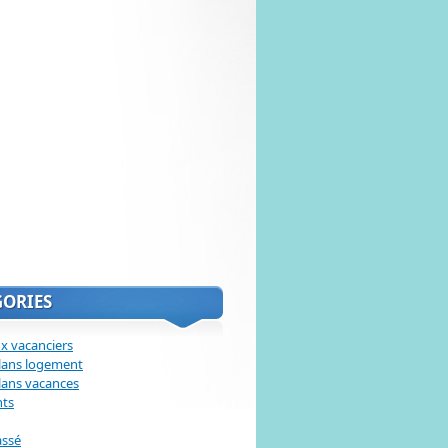
GORIES
x vacanciers
lans logement
lans vacances
nts
assé