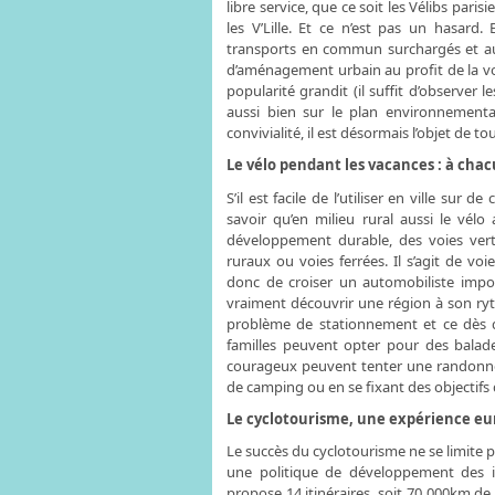
libre service, que ce soit les Vélibs pari
les V’Lille. Et ce n’est pas un hasard.
transports en commun surchargés et aux
d’aménagement urbain au profit de la voi
popularité grandit (il suffit d’observer 
aussi bien sur le plan environnementa
convivialité, il est désormais l’objet de t
Le vélo pendant les vacances : à cha
S’il est facile de l’utiliser en ville sur 
savoir qu’en milieu rural aussi le vélo
développement durable, des voies vert
ruraux ou voies ferrées. Il s’agit de 
donc de croiser un automobiliste impo
vraiment découvrir une région à son ryt
problème de stationnement et ce dès q
familles peuvent opter pour des balade
courageux peuvent tenter une randonnée
de camping ou en se fixant des objectifs
Le cyclotourisme, une expérience e
Le succès du cyclotourisme ne se limite p
une politique de développement des inf
propose 14 itinéraires, soit 70 000km de 