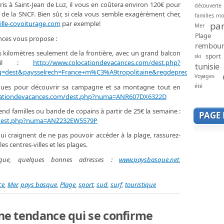
Paris à Saint-Jean de Luz, il vous en coûtera environ 120€ pour
découverte
e la SNCF. Bien sûr, si cela vous semble exagérément cher,
familles mo
lle-covoiturage.com
par exemple!
par
Mer
Plage
ces vous propose :
rembou
kilomètres seulement de la frontière, avec un grand balcon
sport
ski
leil :
http://www.colocationdevacances.com/dest.php?
tunisie
=dest&paysselrech=France+m%C3%A9tropolitaine&regdeprech=2/64&cur
Voyages
été
iques pour découvrir sa campagne et sa montagne tout en
cationdevacances.com/dest.php?numa=ANR607DX6322D
nd familles ou bande de copains à partir de 25€ la semaine :
PAGE
m/dest.php?numa=ANZ232EW5579P
ui craignent de ne pas pouvoir accéder à la plage, rassurez-
es centres-villes et les plages.
sque, quelques bonnes adresses :
www.paysbasque.net
,
ce
,
Mer
,
pays basque
,
Plage
,
sport
,
sud
,
surf
,
touristique
une tendance qui se confirme