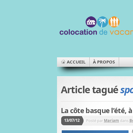
ACCUEIL
À PROPOS
Article tagué
sp
La côte basque l’été, à
13/07/12
Posté par
Mariam
dans
B