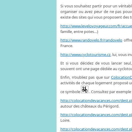
Si vous souhaitez partir pour un vérita
organiser ou avez peur de ne pas pouvo
existe des sites qui vous proposent des tra
http://www.levelovoyageur.com/fr/accuei
famille, entre potes…)
http://www.randovelo.fr/randovelo
offre
France.
http://www.cyclotourisme.cz
, lui, vous 
Et si vous décidez de vous lancer seul
souvent ont une page dédiée au cyclotou
Enfin, n’oubliez pas que sur
Colocation
activités de chaque logement proposé une
ce symbole
. Consultez par exemple 
http://colocationdevacances.com/des
autour des châteaux du Périgord.
http://colocationdevacances.com/des
Loire.
http://colocationdevacances.com/des