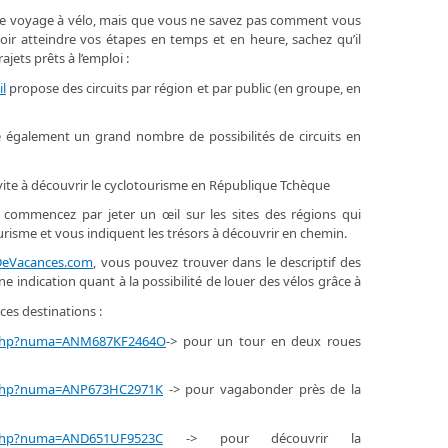
ble voyage à vélo, mais que vous ne savez pas comment vous
ir atteindre vos étapes en temps et en heure, sachez qu’il
jets prêts à l’emploi :
l
propose des circuits par région et par public (en groupe, en
 également un grand nombre de possibilités de circuits en
invite à découvrir le cyclotourisme en République Tchèque
, commencez par jeter un œil sur les sites des régions qui
risme et vous indiquent les trésors à découvrir en chemin.
DeVacances.com
, vous pouvez trouver dans le descriptif des
 indication quant à la possibilité de louer des vélos grâce à
ces destinations :
t.php?numa=ANM687KF2464O
-> pour un tour en deux roues
t.php?numa=ANP673HC2971K
-> pour vagabonder près de la
t.php?numa=AND651UF9523C
-> pour découvrir la