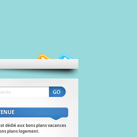
VENUE
est dédié aux bons plans vacances
ons plans logement.