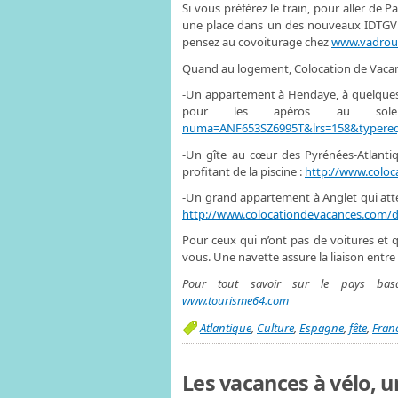
Si vous préférez le train, pour aller de 
une place dans un des nouveaux IDTGV d
pensez au covoiturage chez
www.vadroui
Quand au logement, Colocation de Vacan
-Un appartement à Hendaye, à quelques 
pour les apéros au so
numa=ANF653SZ6995T&lrs=158&typereq
-Un gîte au cœur des Pyrénées-Atlant
profitant de la piscine :
http://www.colo
-Un grand appartement à Anglet qui atte
http://www.colocationdevacances.co
Pour ceux qui n’ont pas de voitures et q
vous. Une navette assure la liaison entre l
Pour tout savoir sur le pays ba
www.tourisme64.com
Atlantique
,
Culture
,
Espagne
,
fête
,
Fran
Les vacances à vélo, 