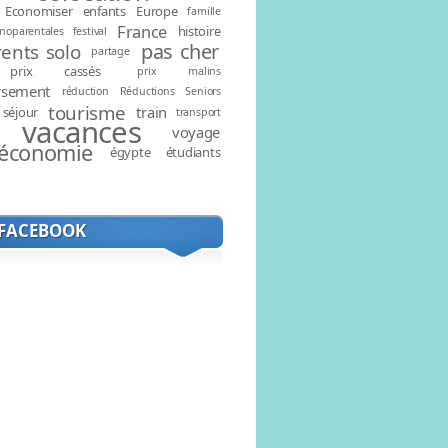
Economiser
enfants
Europe
famille
France
histoire
noparentales
festival
pas cher
ents solo
partage
prix cassés
prix malins
rsement
réduction
Réductions
Seniors
tourisme
train
séjour
transport
vacances
voyage
rentPage=1
économie
égypte
étudiants
 FACEBOOK