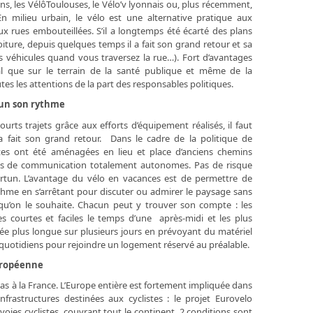
siens, les VélôToulouses, le Vélo’v lyonnais ou, plus récemment,
 En milieu urbain, le vélo est une alternative pratique aux
 rues embouteillées. S’il a longtemps été écarté des plans
ture, depuis quelques temps il a fait son grand retour et sa
les véhicules quand vous traversez la rue…). Fort d’avantages
l que sur le terrain de la santé publique et même de la
outes les attentions de la part des responsables politiques.
cun son rythme
de courts trajets grâce aux efforts d’équipement réalisés, il faut
 a fait son grand retour. Dans le cadre de la politique de
es ont été aménagées en lieu et place d’anciens chemins
voies de communication totalement autonomes. Pas de risque
rtun. L’avantage du vélo en vacances est de permettre de
hme en s’arrêtant pour discuter ou admirer le paysage sans
u’on le souhaite. Chacun peut y trouver son compte : les
s courtes et faciles le temps d’une après-midi et les plus
 plus longue sur plusieurs jours en prévoyant du matériel
 quotidiens pour rejoindre un logement réservé au préalable.
uropéenne
as à la France. L’Europe entière est fortement impliquée dans
rastructures destinées aux cyclistes : le projet Eurovelo
voies cyclistes, couvrant tout le continent. 2 conditions sont