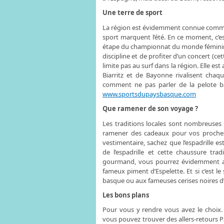
Une terre de sport
La région est évidemment connue comme 
sport marquent l’été. En ce moment, c’est
étape du championnat du monde féminin 
discipline et de profiter d’un concert (ce
limite pas au surf dans la région. Elle e
Biarritz et de Bayonne rivalisent chaq
comment ne pas parler de la pelote ba
www.sportsdupaysbasque.com
Que ramener de son voyage ?
Les traditions locales sont nombreuses
ramener des cadeaux pour vos proches
vestimentaire, sachez que l’espadrille est
de l’espadrille et cette chaussure trad
gourmand, vous pourrez évidemment ac
fameux piment d’Espelette. Et si c’est 
basque ou aux fameuses cerises noires d
Les bons plans
Pour vous y rendre vous avez le choix. Si
vous pouvez trouver des allers-retours P