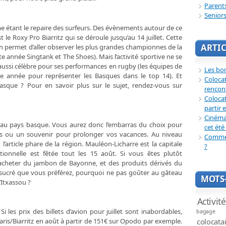
Parent
Senior
étant le repaire des surfeurs. Des évènements autour de ce
 le Roxy Pro Biarritz qui se déroule jusqu’au 14 juillet. Cette
ARTIC
permet d’aller observer les plus grandes championnes de la
tte année Singtank et The Shoes). Mais l’activité sportive ne se
st aussi célèbre pour ses performances en rugby (les équipes de
Les bon
ue année pour représenter les Basques dans le top 14). Et
Coloca
sque ? Pour en savoir plus sur le sujet, rendez-vous sur
rencon
Colocat
partir 
Cinéma 
 au pays basque. Vous aurez donc l’embarras du choix pour
cet été 
 ou un souvenir pour prolonger vos vacances. Au niveau
Commen
 l’article phare de la région. Mauléon-Licharre est la capitale
?
itionnelle est fêtée tout les 15 août. Si vous êtes plutôt
heter du jambon de Bayonne, et des produits dérivés du
le sucré que vous préférez, pourquoi ne pas goûter au gâteau
MOTS-
’Itxassou ?
Activit
 les prix des billets d’avion pour juillet sont inabordables,
bagage
colocata
aris/Biarritz en août à partir de 151€ sur Opodo par exemple.