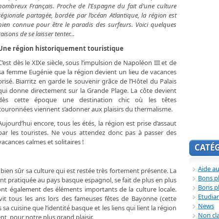
nombreux Français. Proche de l’Espagne du fait d’une culture
régionale partagée, bordée par l’océan Atlantique, la région est
bien connue pour être le paradis des surfeurs. Voici quelques
raisons de se laisser tenter…
Une région historiquement touristique
C’est dès le XIXe siècle, sous l’impulsion de Napoléon III et de
sa femme Eugénie que la région devient un lieu de vacances
prisé. Biarritz en garde le souvenir grâce de l’Hôtel du Palais
qui donne directement sur la Grande Plage. La côte devient
dès cette époque une destination chic où les têtes
couronnées viennent s’adonner aux plaisirs du thermalisme.
Aujourd’hui encore, tous les étés, la région est prise d’assaut
par les touristes. Ne vous attendez donc pas à passer des
vacances calmes et solitaires !
CATÉ
Aide au
 bien sûr sa culture qui est restée très fortement présente. La
Bons p
nt pratiquée au pays basque espagnol, se fait de plus en plus
Bons p
ont également des éléments importants de la culture locale.
Etudia
it tous les ans lors des fameuses fêtes de Bayonne (cette
News
 sa cuisine que l’identité basque et les liens qui lient la région
Non cl
nt, pour notre plus grand plaisir.