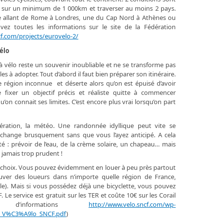
re sur un minimum de 1 000km et traverser au moins 2 pays.
oie allant de Rome à Londres, une du Cap Nord à Athènes ou
ez toutes les informations sur le site de la Fédération
f.com/projects/eurovelo-2/
élo
 vélo reste un souvenir inoubliable et ne se transforme pas
es à adopter. Tout d’abord il faut bien préparer son itinéraire.
 région inconnue et déserte alors qu’on est épuisé d’avoir
 fixer un objectif précis et réaliste quitte à commencer
u’on connait ses limites. C’est encore plus vrai lorsqu’on part
ération, la météo. Une randonnée idyllique peut vite se
change brusquement sans que vous l’ayez anticipé. A cela
té : prévoir de l’eau, de la crème solaire, un chapeau… mais
t jamais trop prudent !
 choix. Vous pouvez évidemment en louer à peu près partout
ver des loueurs dans n’importe quelle région de France,
). Mais si vous possédez déjà une bicyclette, vous pouvez
 Le service est gratuit sur les TER et coûte 10€ sur les Corail
’informations
http://www.velo.sncf.com/wp-
_V%C3%A9lo_SNCF.pdf
)