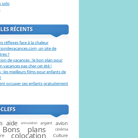
s solo
s
LES RÉCENTS
s réflexes face à la chaleur
tiondevacances.com, un site de
tres ?
ion de vacances : le bon plan pour
en vacances pas cher cet été !
: les meilleurs films pour enfants de
!
t occuper ses enfants gratuitement
CLEFS
aide
és
avion
argent
annulation
Bons plans
cinéma
colocation
ire
Culture