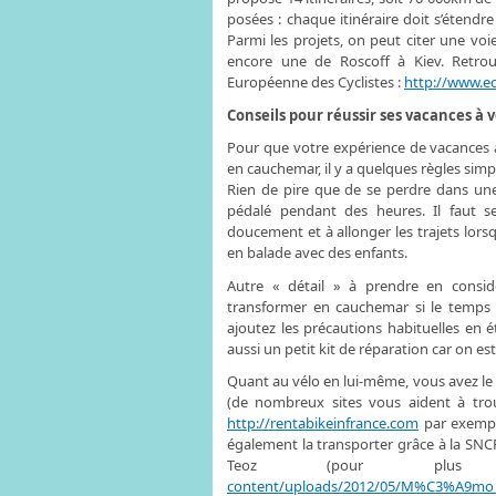
posées : chaque itinéraire doit s’étend
Parmi les projets, on peut citer une v
encore une de Roscoff à Kiev. Retrouv
Européenne des Cyclistes :
http://www.ec
Conseils pour réussir ses vacances à v
Pour que votre expérience de vacances à
en cauchemar, il y a quelques règles simpl
Rien de pire que de se perdre dans une
pédalé pendant des heures. Il faut se
doucement et à allonger les trajets lorsq
en balade avec des enfants.
Autre « détail » à prendre en consid
transformer en cauchemar si le temps 
ajoutez les précautions habituelles en é
aussi un petit kit de réparation car on es
Quant au vélo en lui-même, vous avez le
(de nombreux sites vous aident à trou
http://rentabikeinfrance.com
par exemple
également la transporter grâce à la SNCF.
Teoz (pour plus d
content/uploads/2012/05/M%C3%A9mo