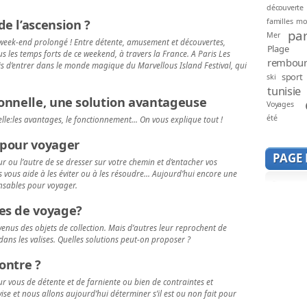
découverte
e l’ascension ?
familles mo
par
Mer
ce week-end prolongé ! Entre détente, amusement et découvertes,
Plage
 les temps forts de ce weekend, à travers la France. A Paris Les
rembou
s d’entrer dans le monde magique du Marvellous Island Festival, qui
sport
ski
tunisie
ionnelle, une solution avantageuse
Voyages
été
elle:les avantages, le fonctionnement… On vous explique tout !
 pour voyager
PAGE
ur ou l’autre de se dresser sur votre chemin et d’entacher vos
 vous aide à les éviter ou à les résoudre… Aujourd’hui encore une
ensables pour voyager.
es de voyage?
enus des objets de collection. Mais d’autres leur reprochent de
dans les valises. Quelles solutions peut-on proposer ?
ontre ?
r vous de détente et de farniente ou bien de contraintes et
ise et nous allons aujourd’hui déterminer s’il est ou non fait pour