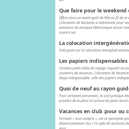
Que faire pour le weekend d
Offrez-vous un avant-goût de l’été au fil de 
Colocation de Vacances a selectionné pour vous
amateurs de musique éléctronique seront ravi
ouvrira ses
La colocation intergénérat
Petit point sur la colocation intergénérationn
Les papiers indispensables
Certains petits aléas de voyage risquent un jo
souvenirs de vacances. Colocation de Vacances
étape indispensable, celle des papiers indisp
Quoi de neuf au rayon guid
Pour certaines personnes, ils sont presque dev
prendre de la place et surtout de peser lourd 
Vacances en club :pour ou c
Formule « tout compris », est-ce synonyme pou
d’environnement clos ? Ce style de vacances div
vous…