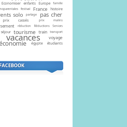
Economiser
enfants
Europe
famille
France
histoire
noparentales
festival
pas cher
ents solo
partage
prix cassés
prix malins
rsement
réduction
Réductions
Seniors
tourisme
train
séjour
transport
vacances
voyage
économie
égypte
étudiants
 FACEBOOK