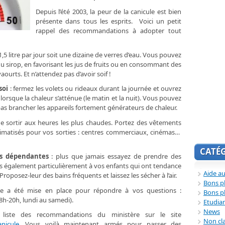
Depuis l’été 2003, la peur de la canicule est bien
présente dans tous les esprits. Voici un petit
rappel des recommandations à adopter tout
 1,5 litre par jour soit une dizaine de verres d’eau. Vous pouvez
 du sirop, en favorisant les jus de fruits ou en consommant des
aourts. Et n’attendez pas d’avoir soif !
soi
: fermez les volets ou rideaux durant la journée et ouvrez
 lorsque la chaleur s’atténue (le matin et la nuit). Vous pouvez
pas brancher les appareils fortement générateurs de chaleur.
 de sortir aux heures les plus chaudes. Portez des vêtements
s climatisés pour vos sorties : centres commerciaux, cinémas…
CATÉ
es dépendantes
: plus que jamais essayez de prendre des
tes également particulièrement à vos enfants qui ont tendance
Aide au
roposez-leur des bains fréquents et laissez les sécher à l’air.
Bons p
ue a été mise en place pour répondre à vos questions :
Bons p
(8h-20h, lundi au samedi).
Etudia
News
liste des recommandations du ministère sur le site
Non cl
anicule
. Vous voilà maintenant armés pour passer des