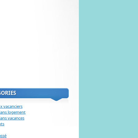
GORIES
x vacanciers
lans logement
lans vacances
nts
assé