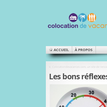
ACCUEIL
À PROPOS
«
Colocationdevacances.com, un site de renco
Les bons réflexe