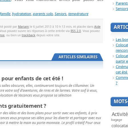
Parent
Senior
famille
,
hydratation
,
parents solo
,
Seniors
,
température
ARTIC
été posté par
Mariam
le 6 juillet 2013 à 10 h 13 min, et placée dans
Aide
 Vous pouvez suivre les réponses à cette entrée via
RSS 2.0
. Vous pouvez
onse
, ou bien un
trackback
depuis votre site.
Les bon
Coloca
rencon
Colocat
ARTICLES SIMILAIRES
partir 
Cinéma 
cet été 
 pour enfants de cet été !
Commen
?
les salles obscures, elles, continueront toujours de s’illuminer. Un
e votre soif d’aventures, de rires et de larmes. Votre soif à vous,
Colocation de Vacances vous propose sa sélection
MOTS-
ts gratuitement ?
Activit
 des idées et des bons plans pour sortir avec vos enfants, à prix
cances vous propose ses idées pour les divertir et partager avec eux
bagage
ir à mettre la main au porte-monnaie. Le profil créatif Pour ceux
colocata