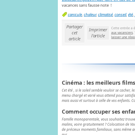
vacances sans fausse note !
canicule
,
chaleur
,
climatisé
,
conseil
,
été
,
Partager
Cette entrée a 
Imprimer
cet
aux vacanciers
.
l'article
laisser une rép
article
Cinéma : les meilleurs films
Cet été , si le soleil semble vouloir se cacher, 
menu chargé et varié vous attend pour satisfair
mais aussi et surtout à celle de vos enfants. 
Comment occuper ses enfan
Famille monoparentale, vous souhaitez trouver
malins, voire gratuitement ? Colocation de Va
de précieux moments familiaux, sans même avo
qui