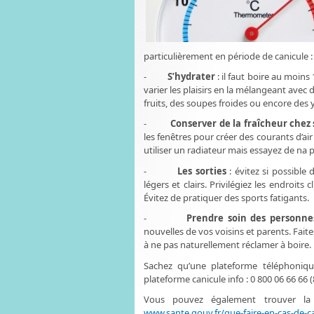
particulièrement en période de canicule :
-
S’hydrater
: il faut boire au moins
varier les plaisirs en la mélangeant avec
fruits, des soupes froides ou encore des y
-
Conserver de la fraîcheur chez 
les fenêtres pour créer des courants d’air
utiliser un radiateur mais essayez de na 
-
Les sorties
: évitez si possible
légers et clairs. Privilégiez les endroit
Évitez de pratiquer des sports fatigants.
-
Prendre soin des personn
nouvelles de vos voisins et parents. Fai
à ne pas naturellement réclamer à boire. P
Sachez qu’une plateforme téléphoniq
plateforme canicule info : 0 800 06 66 66 
Vous pouvez également trouver la 
www.sante.gouv.fr/que-faire-en-cas-de-c