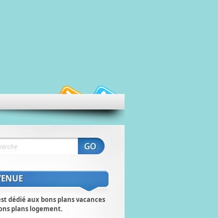
VENUE
est dédié aux bons plans vacances
ons plans logement.