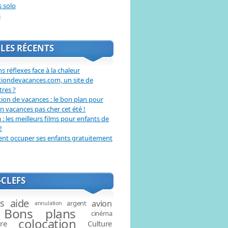
s solo
s
LES RÉCENTS
s réflexes face à la chaleur
tiondevacances.com, un site de
tres ?
ion de vacances : le bon plan pour
en vacances pas cher cet été !
: les meilleurs films pour enfants de
!
t occuper ses enfants gratuitement
CLEFS
aide
és
avion
argent
annulation
Bons plans
cinéma
colocation
ire
Culture