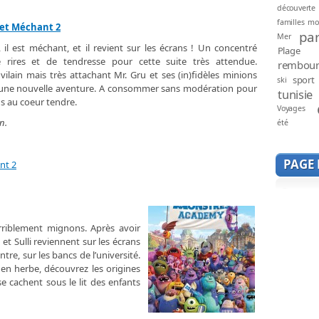
découverte
familles mo
et Méchant 2
par
Mer
 il est méchant, et il revient sur les écrans ! Un concentré
Plage
 rires et de tendresse pour cette suite très attendue.
rembou
vilain mais très attachant Mr. Gru et ses (in)fidèles minions
sport
ski
une nouvelle aventure. A consommer sans modération pour
tunisie
ins au coeur tendre.
Voyages
in.
été
PAGE
nt 2
erriblement mignons. Après avoir
et Sulli reviennent sur les écrans
tre, sur les bancs de l’université.
en herbe, découvrez les origines
se cachent sous le lit des enfants