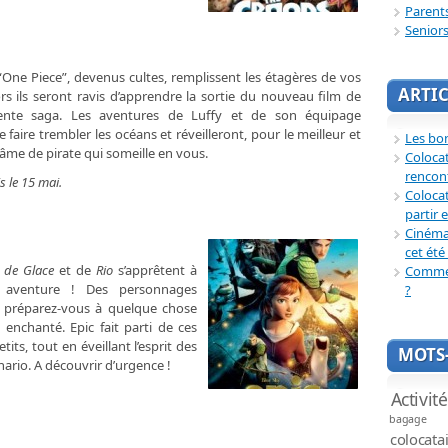
Parent
Senior
One Piece”, devenus cultes, remplissent les étagères de vos
ARTIC
rs ils seront ravis d’apprendre la sortie du nouveau film de
dente saga. Les aventures de Luffy et de son équipage
 faire trembler les océans et réveilleront, pour le meilleur et
Les bon
l’âme de pirate qui someille en vous.
Coloca
rencon
s le 15 mai.
Colocat
partir 
Cinéma 
cet été 
 de Glace
et de
Rio
s’apprêtent à
Commen
 aventure ! Des personnages
?
 préparez-vous à quelque chose
enchanté. Epic fait parti de ces
its, tout en éveillant l’esprit des
MOTS-
nario. A découvrir d’urgence !
Activit
bagage
colocata