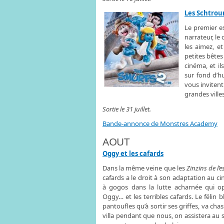
Les Schtrou
Le premier e
narrateur, le
les aimez, et
petites bêtes
cinéma, et il
sur fond d’h
vous invitent 
grandes villes
Sortie le 31 juillet.
Bande-annonce de Monstres Academy
AOUT
Oggy et les cafards
Dans la même veine que les
Zinzins de l’
cafards a le droit à son adaptation au 
à gogos dans la lutte acharnée qui o
Oggy… et les terribles cafards. Le félin 
pantoufles qu’à sortir ses griffes, va cha
villa pendant que nous, on assistera au 