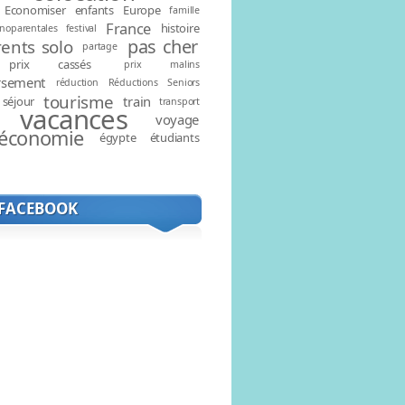
Economiser
enfants
Europe
famille
France
histoire
noparentales
festival
pas cher
ents solo
partage
prix cassés
prix malins
rsement
réduction
Réductions
Seniors
tourisme
train
séjour
transport
vacances
voyage
économie
égypte
étudiants
 FACEBOOK