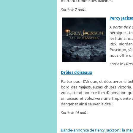
marrant comme des baleines.
Sortie le 7 août.
Percy Jacks
A partir de 9 
héroïque. Un
les humains. 
Rick Riordan
Poseidon, s’a
nous offrir u
Sortie le 14 ao
Drôles d’oiseaux
Partez pour l’Afrique, et découvrez la b
bord des majestueuses chutes Victoria. 
vous attend pour ce film d’animation qui
un oiseau et volez vers une trépidente 
danger et ainsi sauver la cité !
Sortie le 14 août.
Bande-annonce de Percy Jackson : la me