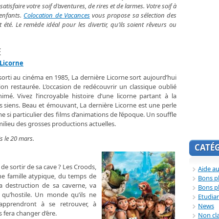
isfaire votre soif d’aventures, de rires et de larmes. Votre soif à
 enfants.
Colocation de Vacances
vous propose sa sélection des
 été. Le remède idéal pour les divertir, qu’ils soient rêveurs ou
E
 Licorne
sorti au cinéma en 1985, La dernière Licorne sort aujourd’hui
ion restaurée. L’occasion de redécouvrir un classique oublié
imé. Vivez l’incroyable histoire d’une licorne partant à la
s siens. Beau et émouvant, La dernière Licorne est une perle
e si particulier des films d’animations de l’époque. Un souffle
 milieu des grosses productions actuelles.
s le 20 mars.
CATÉ
 de sortir de sa cave ? Les Croods,
Aide au
ne famille atypique, du temps de
Bons p
 destruction de sa caverne, va
Bons p
qu’hostile. Un monde qu’ils ne
Etudia
 apprendront à se retrouver, à
News
us fera changer d’ère.
Non cl