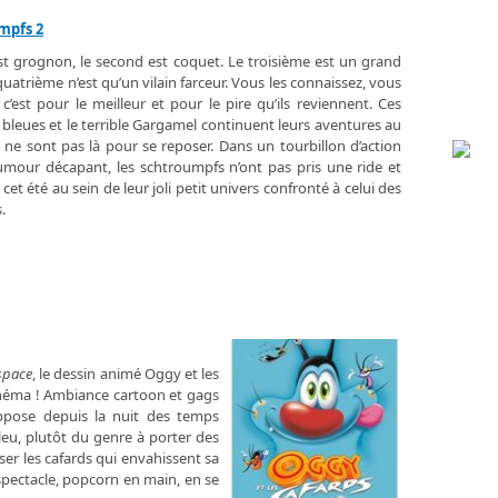
mpfs 2
st grognon, le second est coquet. Le troisième est un grand
 quatrième n’est qu’un vilain farceur. Vous les connaissez, vous
 c’est pour le meilleur et pour le pire qu’ils reviennent. Ces
 bleues et le terrible Gargamel continuent leurs aventures au
s ne sont pas là pour se reposer. Dans un tourbillon d’action
umour décapant, les schtroumpfs n’ont pas pris une ride et
cet été au sein de leur joli petit univers confronté à celui des
.
espace
, le dessin animé Oggy et les
cinéma ! Ambiance cartoon et gags
ppose depuis la nuit des temps
bleu, plutôt du genre à porter des
sser les cafards qui envahissent sa
spectacle, popcorn en main, en se