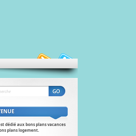
VENUE
est dédié aux bons plans vacances
ons plans logement.