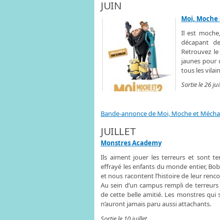
JUIN
Moi, Moche 
Il est moche,
décapant de
Retrouvez le 
jaunes pour 
tous les vila
Sortie le 26 ju
Bande-annonce de Moi, Moche et Mécha
JUILLET
Monstres Academy
Ils aiment jouer les terreurs et sont t
effrayé les enfants du monde entier, Bob 
et nous racontent l’histoire de leur rencon
Au sein d’un campus rempli de terreurs 
de cette belle amitié. Les monstres qui 
n’auront jamais paru aussi attachants.
Sortie le 10 juillet.