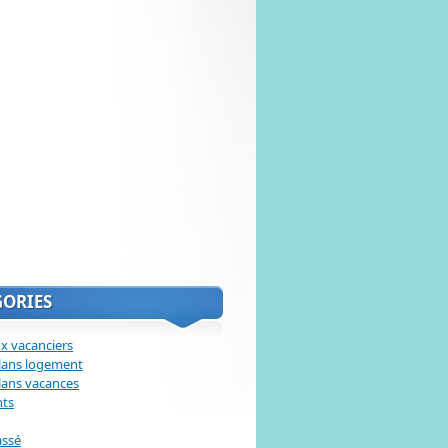
GORIES
x vacanciers
lans logement
lans vacances
nts
assé