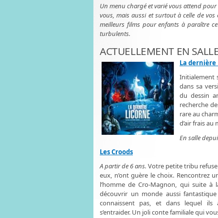
Un menu chargé et varié vous attend pour sat
vous, mais aussi et surtout à celle de vos
meilleurs films pour enfants à paraître cet
turbulents.
ACTUELLEMENT EN SALL
La dernière
Initialement 
dans sa vers
du dessin an
recherche de
rare au charm
d’air frais au
En salle depui
Les Croods
A partir de 6 ans.
Votre petite tribu refuse
eux, n’ont guère le choix. Rencontrez u
l’homme de Cro-Magnon, qui suite à la
découvrir un monde aussi fantastique 
connaissent pas, et dans lequel ils
s’entraider. Un joli conte familiale qui vo