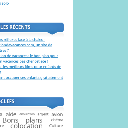
s solo
s
LES RÉCENTS
s réflexes face à la chaleur
tiondevacances.com, un site de
tres ?
ion de vacances : le bon plan pour
en vacances pas cher cet été !
: les meilleurs films pour enfants de
!
t occuper ses enfants gratuitement
CLEFS
aide
és
avion
argent
annulation
Bons plans
cinéma
colocation
ire
Culture