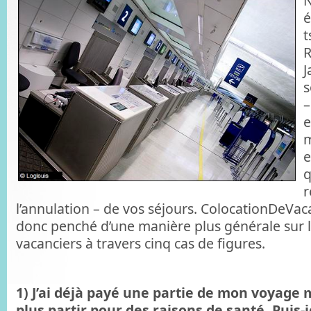
N
é
t
R
s
–
e
m
e
q
r
l’annulation – de vos séjours. ColocationDeVac
donc penché d’une manière plus générale sur l
vacanciers à travers cinq cas de figures.
1) J’ai déjà payé une partie de mon voyage 
plus partir pour des raisons de santé. Puis