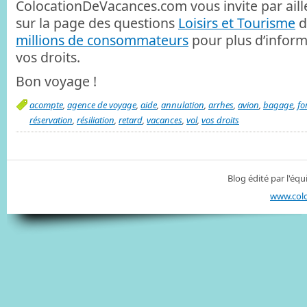
ColocationDeVacances.com vous invite par aill
sur la page des questions
Loisirs et Tourisme
d
millions de consommateurs
pour plus d’infor
vos droits.
Bon voyage !
acompte
,
agence de voyage
,
aide
,
annulation
,
arrhes
,
avion
,
bagage
,
fo
réservation
,
résiliation
,
retard
,
vacances
,
vol
,
vos droits
Blog édité par l'é
www.col