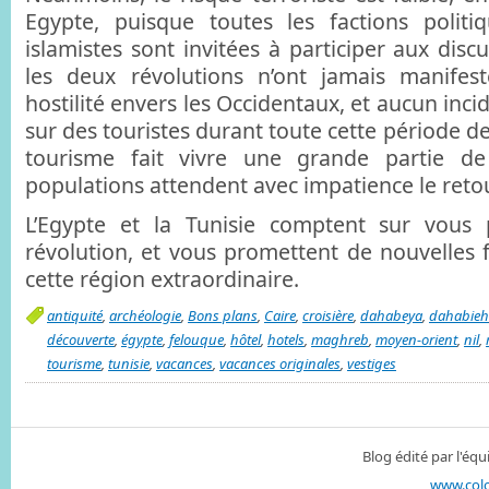
Egypte, puisque toutes les factions politi
islamistes sont invitées à participer aux discu
les deux révolutions n’ont jamais manife
hostilité envers les Occidentaux, et aucun inci
sur des touristes durant toute cette période de 
tourisme fait vivre une grande partie de
populations attendent avec impatience le retou
L’Egypte et la Tunisie comptent sur vous 
révolution, et vous promettent de nouvelles 
cette région extraordinaire.
antiquité
,
archéologie
,
Bons plans
,
Caire
,
croisière
,
dahabeya
,
dahabieh
découverte
,
égypte
,
felouque
,
hôtel
,
hotels
,
maghreb
,
moyen-orient
,
nil
,
tourisme
,
tunisie
,
vacances
,
vacances originales
,
vestiges
Blog édité par l'é
www.col