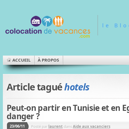
le Bl
ACCUEIL
À PROPOS
Article tagué
hotels
Peut-on partir en Tunisie et en 
danger ?
23/06/11
Posté par
laurent
dans
Aide aux vacanciers