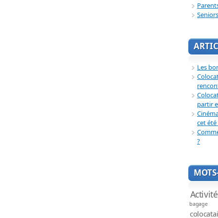
Parent
Senior
ARTIC
Les bon
Coloca
rencon
Colocat
partir 
Cinéma 
cet été 
Commen
?
MOTS-
Activit
bagage
colocata