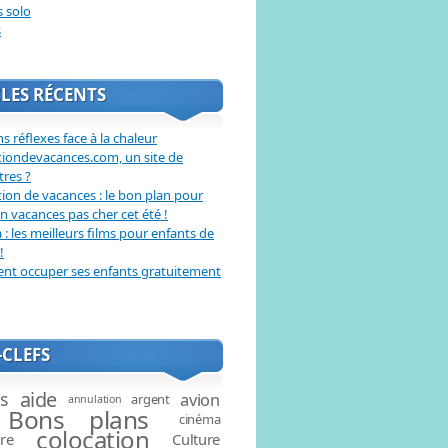
s solo
s
LES RÉCENTS
s réflexes face à la chaleur
tiondevacances.com, un site de
tres ?
ion de vacances : le bon plan pour
en vacances pas cher cet été !
: les meilleurs films pour enfants de
!
t occuper ses enfants gratuitement
CLEFS
aide
és
avion
argent
annulation
Bons plans
cinéma
colocation
ire
Culture