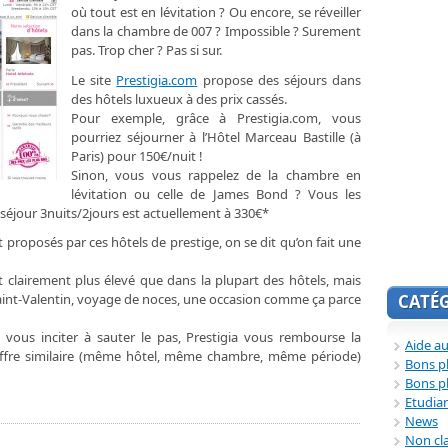
où tout est en lévitation ? Ou encore, se réveiller
dans la chambre de 007 ? Impossible ? Surement
pas. Trop cher ? Pas si sur.
Le site
Prestigia.com
propose des séjours dans
des hôtels luxueux à des prix cassés.
Pour exemple, grâce à Prestigia.com, vous
pourriez séjourner à l’Hôtel Marceau Bastille (à
Paris) pour 150€/nuit !
Sinon, vous vous rappelez de la chambre en
lévitation ou celle de James Bond ? Vous les
 séjour 3nuits/2jours est actuellement à 330€*
t proposés par ces hôtels de prestige, on se dit qu’on fait une
t clairement plus élevé que dans la plupart des hôtels, mais
 Saint-Valentin, voyage de noces, une occasion comme ça parce
CATÉ
it vous inciter à sauter le pas, Prestigia vous rembourse la
Aide au
 offre similaire (même hôtel, même chambre, même période)
Bons p
Bons p
Etudia
News
Non cl