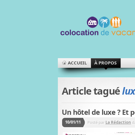
ACCUEIL
À PROPOS
Article tagué
lu
Un hôtel de luxe ? Et 
10/01/11
Posté par
La Rédaction
d