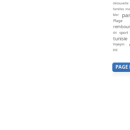
découverte
familles mo
par
Mer
Plage
rembou
sport
ski
tunisie
Voyages
été
PAGE