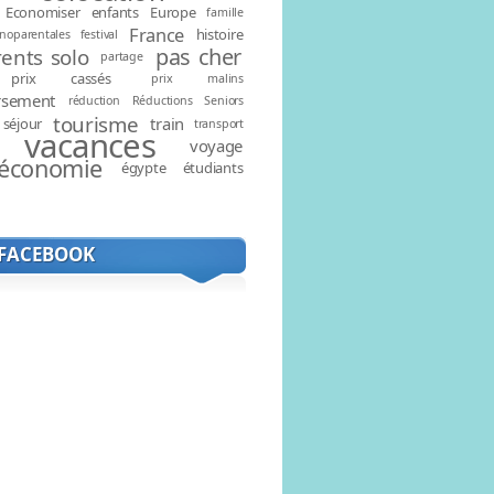
Economiser
enfants
Europe
famille
France
histoire
noparentales
festival
pas cher
ents solo
partage
prix cassés
prix malins
rsement
réduction
Réductions
Seniors
tourisme
train
séjour
transport
vacances
voyage
économie
égypte
étudiants
 FACEBOOK