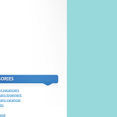
GORIES
x vacanciers
lans logement
lans vacances
nts
assé