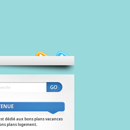
VENUE
est dédié aux bons plans vacances
ons plans logement.