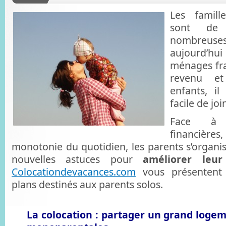
Les famill
sont de
nombreuse
aujourd’hu
ménages fra
revenu e
enfants, il
facile de jo
Face à c
financières
monotonie du quotidien, les parents s’organis
nouvelles astuces pour
améliorer leu
Colocationdevacances.com
vous présentent 
plans destinés aux parents solos.
La colocation : partager un grand logem