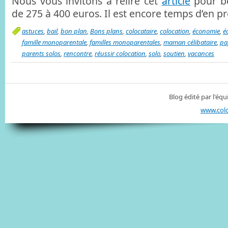
Nous vous invitons à relire cet
article
pour bé
de 275 à 400 euros. Il est encore temps d’en pro
astuces
,
bail
,
bon plan
,
Bons plans
,
colocataire
,
colocation
,
économie
,
é
famille monoparentale
,
familles monoparentales
,
maman célibataire
,
pa
parents solos
,
rencontre
,
réussir colocation
,
solo
,
soutien
,
vacances
Blog édité par l'é
www.col