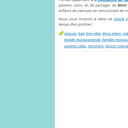
parents solos, et de partager de
bons
enfants de s’amuser en rencontrant de 
Nous vous invitons à relire cet
article
po
temps d’en profiter !
astuces
,
bail
,
bon plan
,
Bons plans
,
col
famille monoparentale
,
familles monop
parents solos
,
rencontre
,
réussir coloca