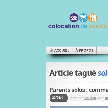
ACCUEIL
À PROPOS
Article tagué
so
Parents solos : commen
29/06/11
Posté par
laurent
dans
B