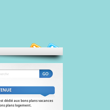
VENUE
est dédié aux bons plans vacances
ons plans logement.