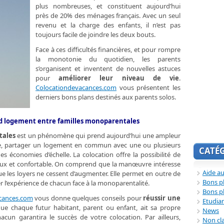
plus nombreuses, et constituent aujourd’hui
près de 20% des ménages français. Avec un seul
revenu et la charge des enfants, il n’est pas
toujours facile de joindre les deux bouts.
Face à ces difficultés financières, et pour rompre
la monotonie du quotidien, les parents
s’organisent et inventent de nouvelles astuces
pour
améliorer leur niveau de vie
.
Colocationdevacances.com
vous présentent les
derniers bons plans destinés aux parents solos.
nd logement entre familles monoparentales
tales
est un phénomène qui prend aujourd’hui une ampleur
mple, partager un logement en commun avec une ou plusieurs
CATÉ
s économies d’échelle. La colocation offre la possibilité de
eux et confortable. On comprend que la manœuvre intéresse
Aide au
ue les loyers ne cessent d’augmenter. Elle permet en outre de
Bons p
er l’expérience de chacun face à la monoparentalité.
Bons p
cances.com
vous donne quelques conseils pour
réussir une
Etudia
 que chaque futur habitant, parent ou enfant, ait sa propre
News
acun garantira le succès de votre colocation. Par ailleurs,
Non cl