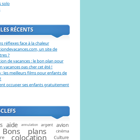
s solo
s
LES RÉCENTS
s réflexes face à la chaleur
tiondevacances.com, un site de
tres ?
ion de vacances : le bon plan pour
en vacances pas cher cet été !
: les meilleurs films pour enfants de
!
t occuper ses enfants gratuitement
CLEFS
aide
és
avion
argent
annulation
Bons plans
cinéma
colocation
ire
Culture