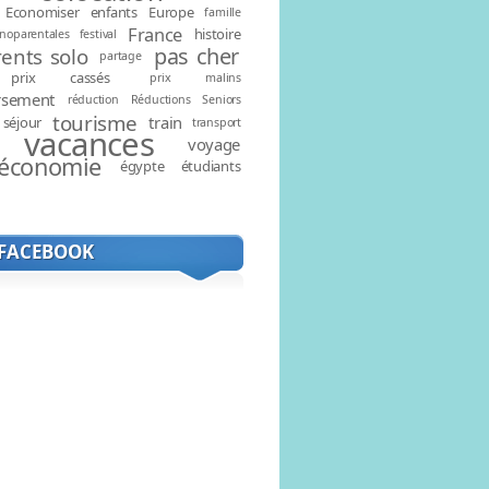
Economiser
enfants
Europe
famille
France
histoire
noparentales
festival
pas cher
ents solo
partage
prix cassés
prix malins
rsement
réduction
Réductions
Seniors
tourisme
train
séjour
transport
vacances
voyage
économie
égypte
étudiants
 FACEBOOK