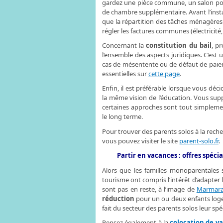
gardez une pièce commune, un salon pour 
de chambre supplémentaire. Avant l’instal
que la répartition des tâches ménagère
régler les factures communes (électricité,
Concernant la
constitution du bail
, p
l’ensemble des aspects juridiques. C’est
cas de mésentente ou de défaut de paiem
essentielles sur
cette page
.
Enfin, il est préférable lorsque vous déc
la même vision de l’éducation. Vous suppo
certaines approches sont tout simpleme
le long terme.
Pour trouver des parents solos à la rech
vous pouvez visiter le site
parent-solo.fr
.
Partir en vacances : offres spéc
Alors que les familles monoparentales 
tourisme ont compris l’intérêt d’adapter l
sont pas en reste, à l’image de
Marmar
réduction
pour un ou deux enfants logean
fait du secteur des parents solos leur sp
Pensez également à la
colocation de v