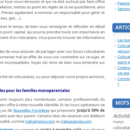
tous vous retrouver, et qui ne doit surtout pas faire office
Parent
lation, mettez au point les règles de la vie quotidienne, ainsi
Senior
s. Pensez également à nommer un responsable pour gérer et
 eau, gaz, …).
renez le temps de bien vous renseigner et d’étudier en détail
ARTIC
 un point capital, qui pourra prendre toute son importance en
ent d’un colocataire. Vous pourrez trouver les informations
Les bon
Coloca
rencon
idez de vous associer de partager avec vos futurs colocataires
Colocat
rteriez mal en effet de vous voir contredire sur ce sujet, et
partir 
nt incompatibles. Soyez sûr donc de bien vous entendre sur
Cinéma 
cet été 
erche de colocataires, ou pour déposer votre propre annonce,
Commen
?
iales pour les familles monoparentales
sont toujours plus nombreuses, certains professionnels du
MOTS-
eur offre à cette nouvelle clientèle. Et les tours opérateurs ne
a
ou de
Nouvelles Frontières
qui proposent
jusqu’à 50% de
Activit
t avec leur parent. Certains sites de vacances ont d’ailleurs
écialité, comme
Celicamping.com
ou
Celivacances.com
.
bagage
colocata
acances
, qui permet de
partir à moindre coût
avec d’autres