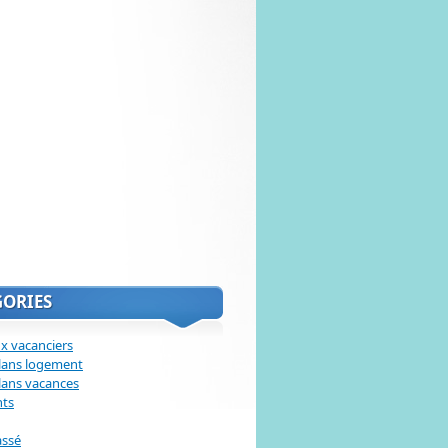
GORIES
x vacanciers
lans logement
lans vacances
nts
assé