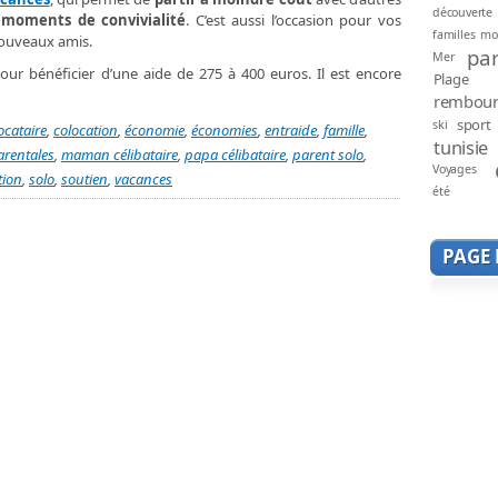
découverte
 moments de convivialité
. C’est aussi l’occasion pour vos
familles mo
nouveaux amis.
par
Mer
ur bénéficier d’une aide de 275 à 400 euros. Il est encore
Plage
rembou
sport
ski
ocataire
,
colocation
,
économie
,
économies
,
entraide
,
famille
,
tunisie
arentales
,
maman célibataire
,
papa célibataire
,
parent solo
,
Voyages
tion
,
solo
,
soutien
,
vacances
été
PAGE