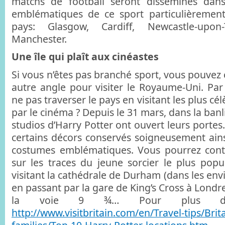
matchs de football seront disséminés dans
emblématiques de ce sport particulièrement
pays: Glasgow, Cardiff, Newcastle-upo
Manchester.
Une île qui plaît aux cinéastes
Si vous n’êtes pas branché sport, vous pouvez 
autre angle pour visiter le Royaume-Uni. Pa
ne pas traverser le pays en visitant les plus cél
par le cinéma ? Depuis le 31 mars, dans la banl
studios d’Harry Potter ont ouvert leurs portes
certains décors conservés soigneusement ains
costumes emblématiques. Vous pourrez cont
sur les traces du jeune sorcier le plus po
visitant la cathédrale de Durham (dans les env
en passant par la gare de King’s Cross à Londr
la voie 9 ¾… Pour plus d’idé
http://www.visitbritain.com/en/Travel-tips/Brit