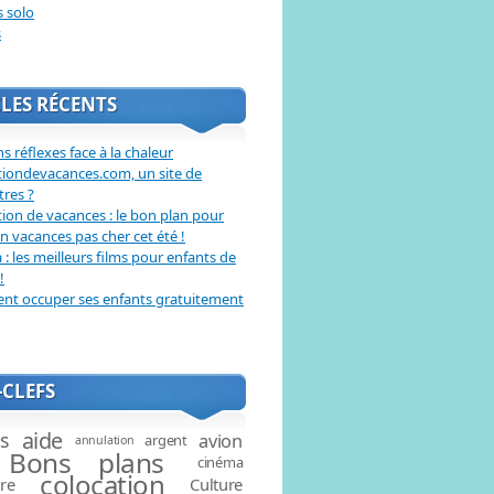
s solo
s
LES RÉCENTS
s réflexes face à la chaleur
tiondevacances.com, un site de
tres ?
ion de vacances : le bon plan pour
en vacances pas cher cet été !
: les meilleurs films pour enfants de
!
t occuper ses enfants gratuitement
CLEFS
aide
és
avion
argent
annulation
Bons plans
cinéma
colocation
ire
Culture