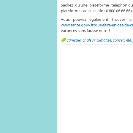
Sachez qu’une plateforme téléphoniq
plateforme canicule info : 0 800 06 66 66 
Vous pouvez également trouver la 
www.sante.gouv.fr/que-faire-en-cas-de-c
vacances sans fausse note !
canicule
,
chaleur
,
climatisé
,
conseil
,
été
,