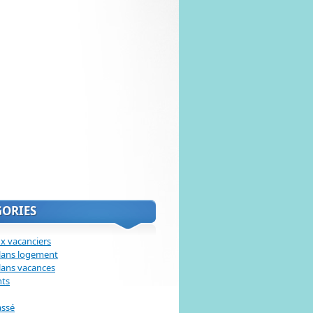
GORIES
x vacanciers
lans logement
lans vacances
nts
assé