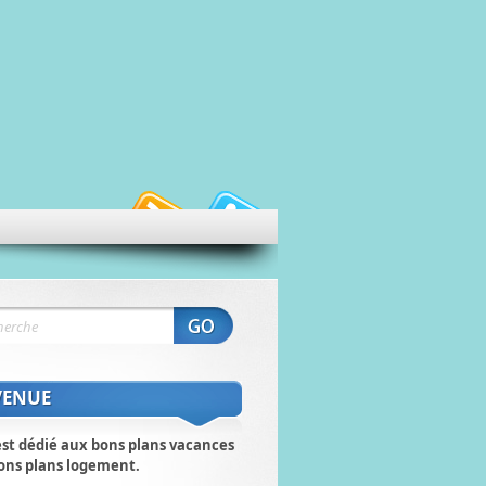
VENUE
est dédié aux bons plans vacances
ons plans logement.