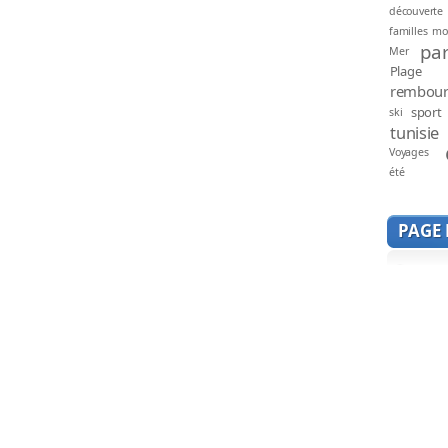
découverte
familles mo
par
Mer
Plage
rembou
sport
ski
tunisie
Voyages
été
PAGE