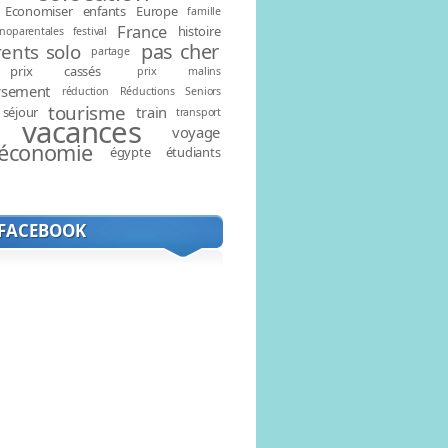
Economiser
enfants
Europe
famille
France
histoire
noparentales
festival
pas cher
ents solo
partage
prix cassés
prix malins
rsement
réduction
Réductions
Seniors
tourisme
train
séjour
transport
vacances
voyage
économie
égypte
étudiants
 FACEBOOK