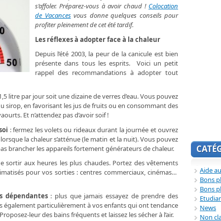
s’affoler. Préparez-vous à avoir chaud !
Colocation
de Vacances
vous donne quelques conseils pour
profiter pleinement de cet été tardif.
Les réflexes à adopter face à la chaleur
Depuis l’été 2003, la peur de la canicule est bien
présente dans tous les esprits. Voici un petit
rappel des recommandations à adopter tout
 1,5 litre par jour soit une dizaine de verres d’eau. Vous pouvez
 du sirop, en favorisant les jus de fruits ou en consommant des
aourts. Et n’attendez pas d’avoir soif !
soi
: fermez les volets ou rideaux durant la journée et ouvrez
 lorsque la chaleur s’atténue (le matin et la nuit). Vous pouvez
CATÉ
pas brancher les appareils fortement générateurs de chaleur.
 de sortir aux heures les plus chaudes. Portez des vêtements
Aide au
s climatisés pour vos sorties : centres commerciaux, cinémas…
Bons p
Bons p
es dépendantes
: plus que jamais essayez de prendre des
Etudia
tes également particulièrement à vos enfants qui ont tendance
News
roposez-leur des bains fréquents et laissez les sécher à l’air.
Non cl