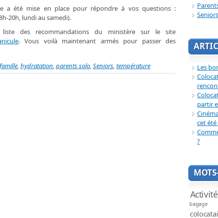
Parent
ue a été mise en place pour répondre à vos questions :
Senior
(8h-20h, lundi au samedi).
liste des recommandations du ministère sur le site
anicule
. Vous voilà maintenant armés pour passer des
ARTIC
famille
,
hydratation
,
parents solo
,
Seniors
,
température
Les bon
Coloca
rencon
Colocat
partir 
Cinéma 
cet été 
Commen
?
MOTS-
Activit
bagage
colocata